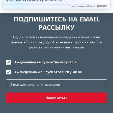
продукта Xello ITDR и единой платформы Xello Prisma.
Реклама, 18+. Рекламодатель ООО «Кселло», ИНН 7708344509
ПОДПИШИТЕСЬ НА EMAIL
РАССЫЛКУ
Подпишитесь на получение последних материалов по
безопасности от SecurityLab.ru — новости, статьи, обзоры
уязвимостей и мнения аналитиков.
Ежедневный выпуск от SecurityLab.Ru
Еженедельный выпуск от SecurityLab.Ru
Подписаться