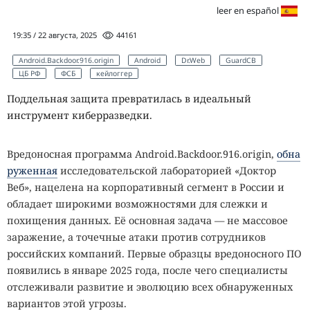
leer en español
19:35 / 22 августа, 2025
44161
Android.Backdoor.916.origin
Android
Dr.Web
GuardCB
ЦБ РФ
ФСБ
кейлоггер
Поддельная защита превратилась в идеальный
инструмент киберразведки.
Вредоносная программа Android.Backdoor.916.origin,
обна
руженная
исследовательской лабораторией «Доктор
Веб», нацелена на корпоративный сегмент в России и
обладает широкими возможностями для слежки и
похищения данных. Её основная задача — не массовое
заражение, а точечные атаки против сотрудников
российских компаний. Первые образцы вредоносного ПО
появились в январе 2025 года, после чего специалисты
отслеживали развитие и эволюцию всех обнаруженных
вариантов этой угрозы.