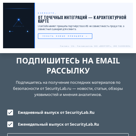
USERGATE
ОТ ТОЧЕЧНЫХ ИНТЕГРАЦИЙ — К АРХИТЕКТУРНОЙ
КАРТЕ
UserGate меняет принципы партнёрства в ИБ: не совместимость продуктов, а
USERGATE
совместный сценарий для клиента.
УЗНАТЬ НОВЫЕ ПРИНЦИПЫ →
Реклама. 18+. Рекламодатель ООО «ЮЗЕРГЕЙТ», ИНН 5408308256
ПОДПИШИТЕСЬ НА EMAIL
РАССЫЛКУ
Подпишитесь на получение последних материалов по
безопасности от SecurityLab.ru — новости, статьи, обзоры
уязвимостей и мнения аналитиков.
Ежедневный выпуск от SecurityLab.Ru
Еженедельный выпуск от SecurityLab.Ru