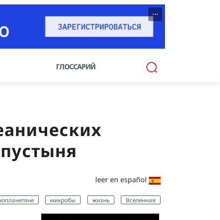
···
ГЛОССАРИЙ
еанических
 пустыня
leer en español
нопланетяне
микробы
жизнь
Вселенная