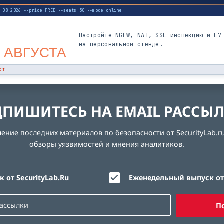
3.08.2026 --price=FREE --seats=50 --mode=online
Настройте NGFW, NAT, SSL-инспекцию и L7
на персональном стенде.
 АВГУСТА
СТ
ПИШИТЕСЬ НА EMAIL РАССЫ
ние последних материалов по безопасности от SecurityLab.ru
обзоры уязвимостей и мнения аналитиков.
 от SecurityLab.Ru
Еженедельный выпуск от 
П