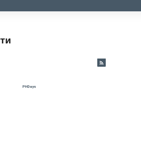
ети
PHDays