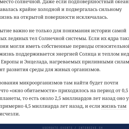
есто солнечной. Даже если подповерхностный океан
авалась крайне холодной и подвергалась сильному
изнь на открытой поверхности исключалась.
рытие важно не только для понимания истории самой
лых ледяных тел Солнечной системы. Если их ядра так
они могли иметь собственные периоды относительно
 жизнь поддерживается энергией Солнца и теплом нед
е Европы и Энцелада, нагреваемых приливными силам
нт развития среды для живых организмов.
вования микроорганизмов там найти будет почти
что «окно обитаемости» приходилось на период от 0,5 
анеты, то есть около 2,5 миллиардов лет назад оно 
примерно 4,5 миллиарда лет назад, и если
жизнь там
 исчезли.
USERGATE-EVENTS / INTENSIVE.SH