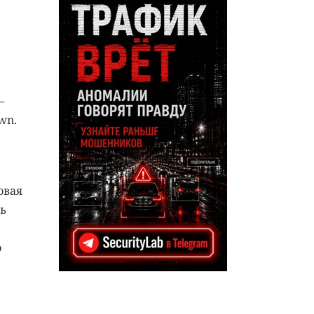
—
wn.
овая
ь
о