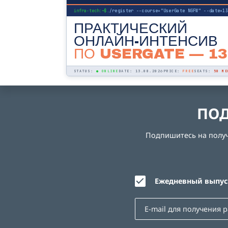
infra-tech:~$
./register --course="UserGate NGFW" --date=1
ПРАКТИЧЕСКИЙ
ОНЛАЙН-ИНТЕНСИВ
ПО USERGATE
— 13
STATUS:
● ONLINE
DATE: 13.08.2026
PRICE:
FREE
SEATS:
50 МЕ
ПОД
Подпишитесь на получе
Ежедневный выпуск