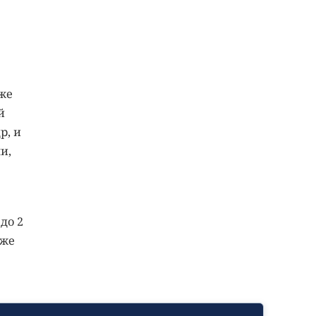
же
й
р, и
и,
до 2
уже