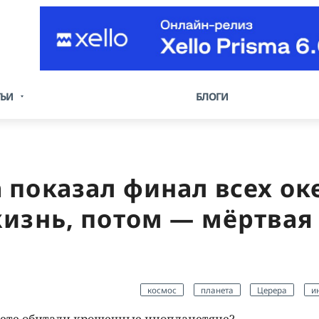
ТЬИ
БЛОГИ
 показал финал всех ок
жизнь, потом — мёртвая
космос
планета
Церера
и