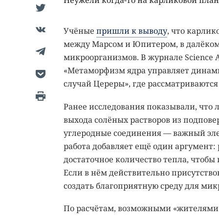
Неужели когда-то на карликовой пла
Учёные
пришли к выводу
, что карлик
между Марсом и Юпитером, в далёком
микроорганизмов. В журнале Science 
«Метаморфизм ядра управляет динам
случай Цереры», где рассматриваютс
Ранее исследования показывали, что л
выхода солёных растворов из подпове
углеродные соединения — важный эле
работа добавляет ещё один аргумент:
достаточное количество тепла, чтобы
Если в нём действительно присутствов
создать благоприятную среду для мик
По расчётам, возможными «жителями