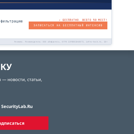
⚡ БЕСПЛАТНО. ВСЕГО 50 МЕСТ!
-фильтрацию
ЗАПИСАТЬСЯ НА БЕСПЛАТНЫЙ ИНТЕНСИВ
Реклама. Рекламодатель: ООО «Инфратех», ОГРН 1195081048073, infra-tech.ru, 18+
ЛКУ
 — новости, статьи,
SecurityLab.Ru
одписаться