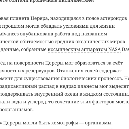
нете обитали крошечные инопланетяне?
овая планета Церера, находящаяся в поясе астероидов
 прошлом могла обладать условиями для жизни
Advances опубликована работа под названием
ической обитаемостью средних океанических миров 
я данные, собранные
космическим аппаратом NASA
Da
ёд на поверхности Цереры мог образоваться за счёт
рхностных резервуаров. Отложения солей содержат
мент для существования биологических процессов. Н
 радиоактивный распад в недрах планеты мог выделят
 поддерживать внутренний океан в жидком состоянии.
али вода и углерод, то сочетание этих факторов могл
роорганизмов.
» Цереры могли быть
хемотрофы
— организмы,