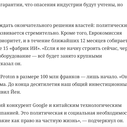
гарантии, что опасения индустрии будут учтены, но
 ждать окончательного решения властей: политическ
азвивается стремительно. Кроме того, Еврокомиссия
риоритет, и в течение ближайших 12 месяцев собирае
 15 «фабрик ИИ». «Если я не начну строить сейчас, че
 оборудование — всё будет занято крупными
казал он.
 Proton в размере 100 млн франков — лишь начало. «О
ъёма. До конца десятилетия наш общий инвестиционн
явил Йен.
кий конкурент Google и китайским технологическим
мпанией. Это политическая и социальная необходимос
кие как право на частную жизнь», — подчеркнул он.