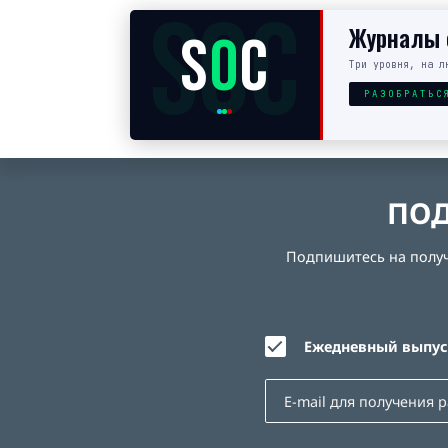
SOC
Журналы с
S
O
C
Три уровня, на л
РАЗОБРАТЬС
ПОД
Подпишитесь на получе
Ежедневный выпуск