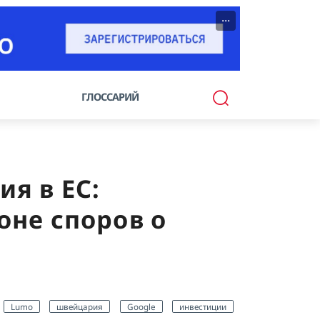
···
ГЛОССАРИЙ
ия в ЕС:
оне споров о
Lumo
швейцария
Google
инвестиции