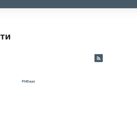
ети
PHDays