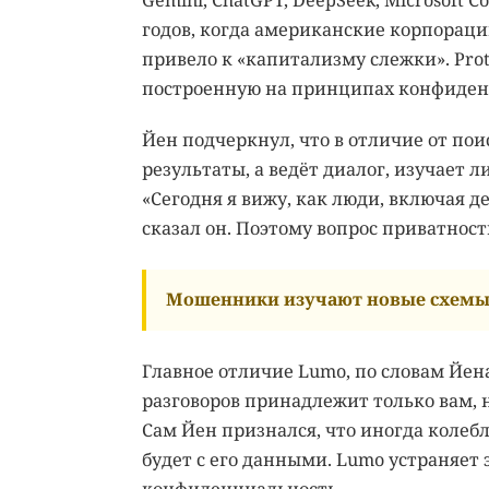
Gemini, ChatGPT, DeepSeek, Microsoft C
годов, когда американские корпорац
привело к «капитализму слежки». Pro
построенную на принципах конфиден
Йен подчеркнул, что в отличие от по
результаты, а ведёт диалог, изучает 
«Сегодня я вижу, как люди, включая д
сказал он. Поэтому вопрос приватнос
Мошенники изучают новые схемы 
Главное отличие Lumo, по словам Йен
разговоров принадлежит только вам, ни
Сам Йен признался, что иногда колебл
будет с его данными. Lumo устраняет э