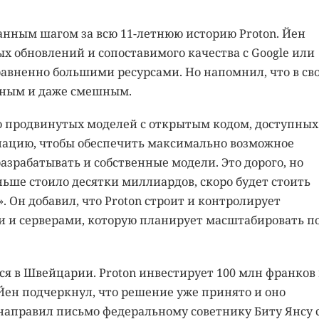
анным шагом за всю 11-летнюю историю Proton. Йен
х обновлений и сопоставимого качества с Google или
равненно большими ресурсами. Но напомнил, что в св
ожным и даже смешным.
о продвинутых моделей с открытым кодом, доступных
нацию, чтобы обеспечить максимально возможное
азрабатывать и собственные модели. Это дорого, но
ньше стоило десятки миллиардов, скоро будет стоить
 Он добавил, что Proton строит и контролирует
и и серверами, которую планирует масштабировать п
ся в Швейцарии. Proton инвестирует 100 млн франков 
Йен подчеркнул, что решение уже принято и оно
 направил письмо федеральному советнику Биту Янсу 