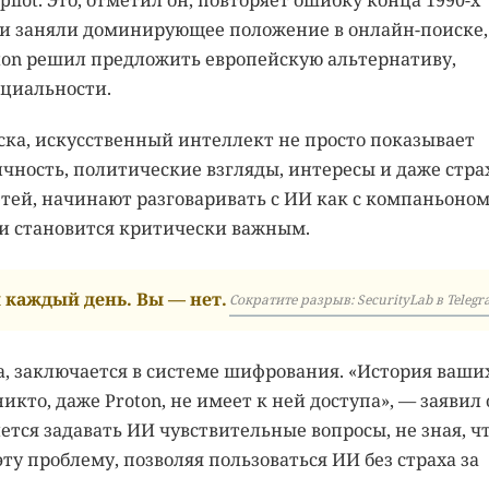
opilot. Это, отметил он, повторяет ошибку конца 1990-х
ии заняли доминирующее положение в онлайн-поиске,
ton решил предложить европейскую альтернативу,
циальности.
иска, искусственный интеллект не просто показывает
личность, политические взгляды, интересы и даже стра
етей, начинают разговаривать с ИИ как с компаньоном
ти становится критически важным.
каждый день. Вы — нет.
Сократите разрыв: SecurityLab в Telegr
а, заключается в системе шифрования. «История ваши
кто, даже Proton, не имеет к ней доступа», — заявил 
ется задавать ИИ чувствительные вопросы, не зная, ч
ту проблему, позволяя пользоваться ИИ без страха за