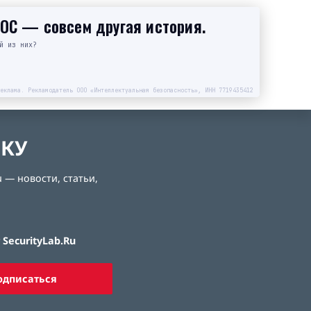
SOC — совсем другая история.
й из них?
еклама. Рекламодатель ООО «Интеллектуальная безопасность», ИНН 7719435412
ЛКУ
 — новости, статьи,
SecurityLab.Ru
одписаться