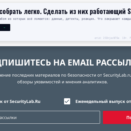
обрать легко. Сделать из них работающий 
юбом из которых всё ломается: данные, детекты, реакция. Что закрывает кажды
Я →
erid: 2SDnjecN7Gw. 18+. Р
ПИШИТЕСЬ НА EMAIL РАССЫ
ние последних материалов по безопасности от SecurityLab.ru
обзоры уязвимостей и мнения аналитиков.
 от SecurityLab.Ru
Еженедельный выпуск от 
П