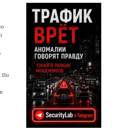
по
о
,
 По
n