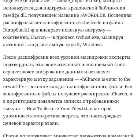
Edge.exe (в прошлом — cookie_exporter.exe), который
используется для подгрузки вредоносной библиотеки
msedge.dll, получившей название SWORDLDR. Последняя
расшифровывает зашифрованный shellcode из файла
DumpStack.log и внедряет полезную нагрузку —
собственно, Charon — в процесс svchost.exe, маскируя
активность под системную службу Windows.
После расшифровки всех уровней маскировки эксперты
подтвердили, что окончательный исполняемый файл
осуществляет шифрование данных и оставляет
характерную метку заражения — «hCharon is enter to the
urworld!» — в конце каждого зашифрованного файла. Все
зашифрованные файлы получают расширение .Charon, а
в директориях появляется записка с требованиями
выкупа — How To Restore Your Files.txt, в которой
упоминается конкретная жертва, что подтверждает
целевой характер атаки.
Charon поддерживает множество параметров командной