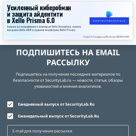
Усиленный киберобман
и защита айдентити
в Xello Prisma 6.0
ЗАРЕГИСТРИРОВАТЬСЯ
Защита на опережение с помощью Xello Deception, нового
продукта Xello ITDR и единой платформы Xello Prisma.
Реклама, 18+. Рекламодатель ООО «Кселло», ИНН 7708344509
ПОДПИШИТЕСЬ НА EMAIL
РАССЫЛКУ
Подпишитесь на получение последних материалов по
безопасности от SecurityLab.ru — новости, статьи, обзоры
уязвимостей и мнения аналитиков.
Ежедневный выпуск от SecurityLab.Ru
Еженедельный выпуск от SecurityLab.Ru