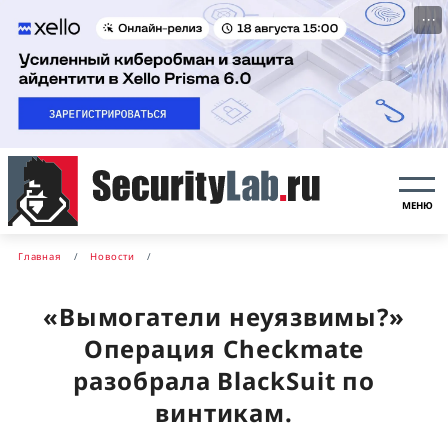
···
МЕНЮ
Главная
Новости
«Вымогатели неуязвимы?»
Операция Checkmate
разобрала BlackSuit по
винтикам.