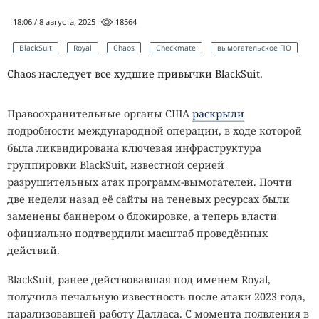
18:06 / 8 августа, 2025
18564
BlackSuit
Royal
Chaos
Checkmate
вымогательское ПО
Chaos наследует все худшие привычки BlackSuit.
Правоохранительные органы США
раскрыли
подробности международной операции, в ходе которой
была ликвидирована ключевая инфраструктура
группировки BlackSuit, известной серией
разрушительных атак программ-вымогателей. Почти
две недели назад её сайты на теневых ресурсах были
заменены баннером о блокировке, а теперь власти
официально подтвердили масштаб проведённых
действий.
BlackSuit, ранее действовавшая под именем Royal,
получила печальную известность после атаки 2023 года,
парализовавшей работу Далласа. С момента появления в