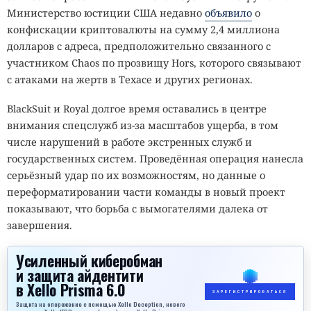
Министерство юстиции США недавно
объявило
о
конфискации криптовалюты на сумму 2,4 миллиона
долларов с адреса, предположительно связанного с
участником Chaos по прозвищу Hors, которого связывают
с атаками на жертв в Техасе и других регионах.
BlackSuit и Royal долгое время оставались в центре
внимания спецслужб из-за масштабов ущерба, в том
числе нарушений в работе экстренных служб и
государственных систем. Проведённая операция нанесла
серьёзный удар по их возможностям, но данные о
переформатировании части команды в новый проект
показывают, что борьба с вымогателями далека от
завершения.
Усиленный киберобман
и защита айдентити
в Xello Prisma 6.0
ЗАРЕГИСТРИРОВАТЬСЯ
Защита на опережение с помощью Xello Deception, нового