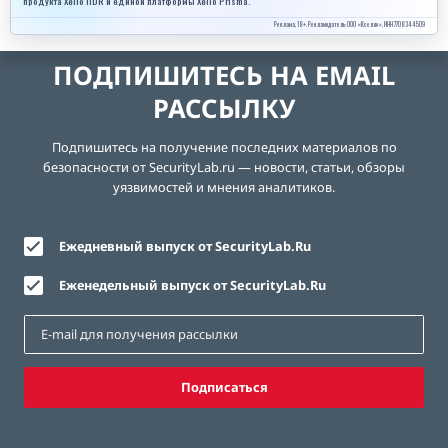
продукта Xello ITDR и единой платформы Xello Prisma.
Реклама, 18+. Рекламодатель ООО «Кселло», ИНН 7708344509
ПОДПИШИТЕСЬ НА EMAIL
РАССЫЛКУ
Подпишитесь на получение последних материалов по
безопасности от SecurityLab.ru — новости, статьи, обзоры
уязвимостей и мнения аналитиков.
Ежедневный выпуск от SecurityLab.Ru
Еженедельный выпуск от SecurityLab.Ru
Подписаться