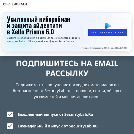
световыми.
Усиленный киберобман
и защита айдентити
в Xello Prisma 6.0
ЗАРЕГИСТРИРОВАТЬСЯ
Защита на опережение с помощью Xello Deception, нового
продукта Xello ITDR и единой платформы Xello Prisma.
Реклама, 18+. Рекламодатель ООО «Кселло», ИНН 7708344509
ПОДПИШИТЕСЬ НА EMAIL
РАССЫЛКУ
Подпишитесь на получение последних материалов по
безопасности от SecurityLab.ru — новости, статьи, обзоры
уязвимостей и мнения аналитиков.
Ежедневный выпуск от SecurityLab.Ru
Еженедельный выпуск от SecurityLab.Ru