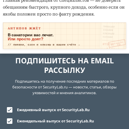
Главная рекомендация от специалистов — не доверять
обещаниям быстрого, крупного дохода, особенно если он
якобы положен просто по факту рождения.
ПИЯВКИ₽₽
АНТИПОВ ЖЖЁТ
ОЗОН₽₽₽
КЛИЗМА₽₽
В санатории вас лечат.
КАПЛИ₽₽
Или просто доят?
ОПЛАЧЕНО
ИТОГО: ТР
// пиявки, озон и клизмы в вашем счёте →
ЕВОГА
ПОДПИШИТЕСЬ НА EMAIL
РАССЫЛКУ
Подпишитесь на получение последних материалов по
безопасности от SecurityLab.ru — новости, статьи, обзоры
уязвимостей и мнения аналитиков.
Ежедневный выпуск от SecurityLab.Ru
Еженедельный выпуск от SecurityLab.Ru