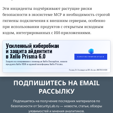
Эти инциденты подчёркивают растущие риски
безопасности в экосистеме MCP и необходимость строгой
гигиены подключения к внешним серверам, особенно
при использовании продуктов с открытым исходным
кодом, интегрированных с ИИ-приложениями.
Усиленный киберобман
и защита айдентити
в Xello Prisma 6.0
ЗАРЕГИСТРИРОВАТЬСЯ
Защита на опережение с помощью Xello Deception, нового
продукта Xello ITDR и единой платформы Xello Prisma.
Реклама, 18+. Рекламодатель ООО «Кселло», ИНН 7708344509
ПОДПИШИТЕСЬ НА EMAIL
РАССЫЛКУ
Подпишитесь на получение последних материалов по
безопасности от SecurityLab.ru — новости, статьи, обзоры
уязвимостей и мнения аналитиков.