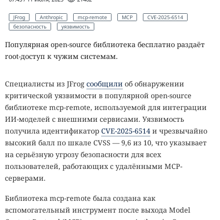
JFrog
Anthropic
mcp-remote
MCP
CVE-2025-6514
безопасность
уязвимость
Популярная open-source библиотека бесплатно раздаёт
root-доступ к чужим системам.
Специалисты из JFrog
сообщили
об обнаружении
критической уязвимости в популярной open-source
библиотеке mcp-remote, используемой для интеграции
ИИ-моделей с внешними сервисами. Уязвимость
получила идентификатор
CVE-2025-6514
и чрезвычайно
высокий балл по шкале CVSS — 9,6 из 10, что указывает
на серьёзную угрозу безопасности для всех
пользователей, работающих с удалёнными MCP-
серверами.
Библиотека mcp-remote была создана как
вспомогательный инструмент после выхода Model