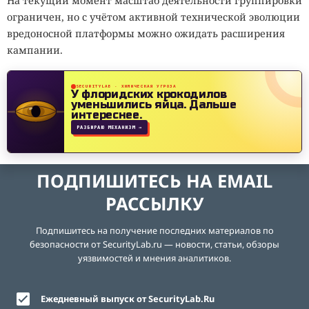
На текущий момент масштаб деятельности группировки
ограничен, но с учётом активной технической эволюции
вредоносной платформы можно ожидать расширения
кампании.
SECURITYLAB · ХИМИЧЕСКАЯ УГРОЗА
У флоридских крокодилов
уменьшились яйца.
Дальше
интереснее.
РАЗБИРАЮ МЕХАНИЗМ →
ПОДПИШИТЕСЬ НА EMAIL
РАССЫЛКУ
Подпишитесь на получение последних материалов по
безопасности от SecurityLab.ru — новости, статьи, обзоры
уязвимостей и мнения аналитиков.
Ежедневный выпуск от SecurityLab.Ru