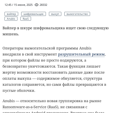
12:45 / 15 июня, 2025
28332
вайпер
шифровальщик
выкуп
вымогательство
Anubis
RaaS
Вайпер в шкуре шифровальщика ищет свою следующую
мишень.
Операторы вымогательской программы Anubis
внедрили в свой инструмент
разрушительный режим
,
при котором файлы не просто кодируются, а
безвозвратно уничтожаются. Такая функция лишает
жертву возможности восстановить данные даже после
оплаты выкупа — содержимое обнуляется, структура
каталогов сохраняется, но сами файлы превращаются в
пустые оболочки.
Anubis — относительно новая группировка на рынке
Ransomware-as-a-Service (RaaS)
, не связанная с
одноимённым Android-вредоносом. Впервые она была