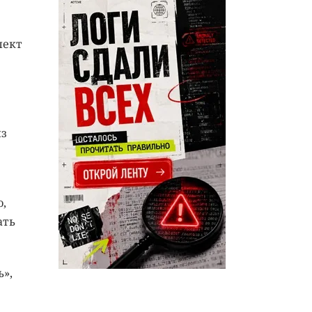
лект
из
,
ать
»,