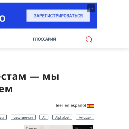
···
ГЛОССАРИЙ
естам — мы
аем
leer en español
аи
увольнения
AI
Alphabet
Амодеи