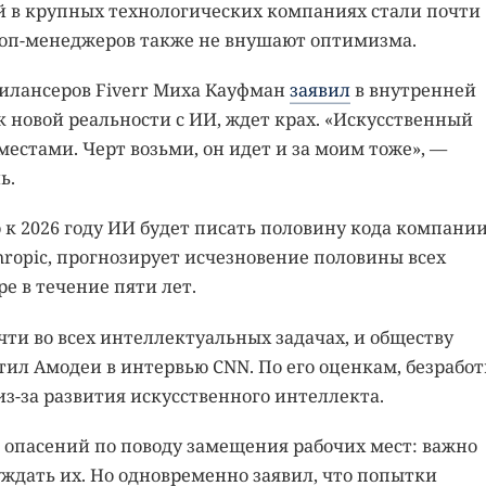
й в крупных технологических компаниях стали почти
оп-менеджеров также не внушают оптимизма.
рилансеров Fiverr Миха Кауфман
заявил
в внутренней
 к новой реальности с ИИ, ждет крах. «Искусственный
естами. Черт возьми, он идет и за моим тоже», —
ь.
о к 2026 году ИИ будет писать половину кода компании
hropic, прогнозирует исчезновение половины всех
е в течение пяти лет.
ти во всех интеллектуальных задачах, и обществу
тил Амодеи в интервью CNN. По его оценкам, безрабо
из-за развития искусственного интеллекта.
 опасений по поводу замещения рабочих мест: важно
ждать их. Но одновременно заявил, что попытки