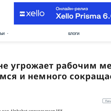
ТЬИ
БЛОГИ
 не угрожает рабочим м
мся и немного сокращ
Пич