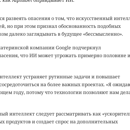
 как Alphabet оправдывает ИИ.
ся развеять опасения о том, что искусственный интел
, но при этом признал обоснованность подобных
ком далеко заглядывать в будущее «бессмысленно».
материнской компании Google подчеркнул
пасения, что ИИ может угрожать примерно половине 
интеллект устраняет рутинные задачи и повышает
сосредоточиться на более важных проектах. «Я ожидаю
ющем году, потому что технологии позволяют нам дел
ный интеллект следует рассматривать как «ускоритель
х продуктов и создает спрос на дополнительных