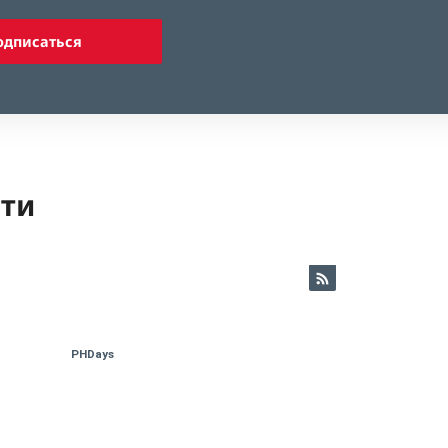
одписаться
ети
PHDays