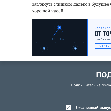
заглянуть слишком далеко в будущее 
хорошей идеей.
USERGATE
ОТ Т
UserGate ме
USERGATE
УЗНАТЬ
ПОД
Подпишитесь на получе
Ежедневный выпуск