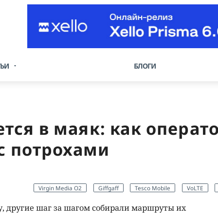
ТЬИ
БЛОГИ
ся в маяк: как операто
с потрохами
Virgin Media O2
Giffgaff
Tesco Mobile
VoLTE
у, другие шаг за шагом собирали маршруты их