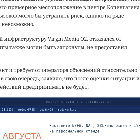
 его примерное местоположение в центре Копенгагена
зовов могло бы устранить риск, однако на ряде
о невозможно.
й инфраструктуру Virgin Media O2, отказался от
нты также могли быть затронуты, не предоставил
ент и требует от оператора объяснений относительно
в свою очередь, заявило, что после оценки ситуации и
ействий предпринимать не будет.
USERGATE-EVENTS / INTENSIVE.SH
3.08.2026 --price=FREE --seats=50 --mode=online
Настройте NGFW, NAT, SSL-инспекцию и L7
на персональном стенде.
 АВГУСТА