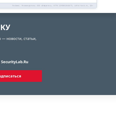
Реклама. Рекламодатель: ООО «Инфратех», ОГРН 1195081048073, infra-tech.ru, 18+
ЛКУ
 — новости, статьи,
SecurityLab.Ru
одписаться