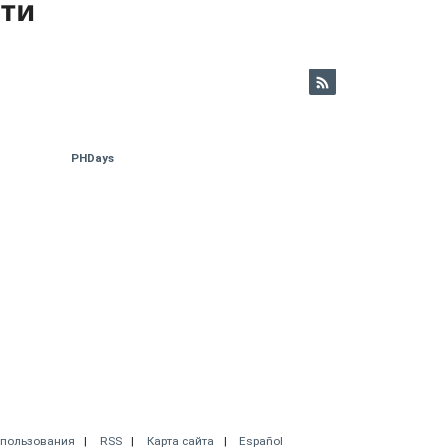
ети
PHDays
спользования
RSS
Карта сайта
Español