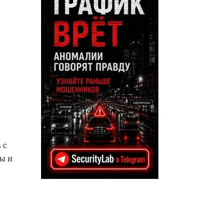
 с
ы и