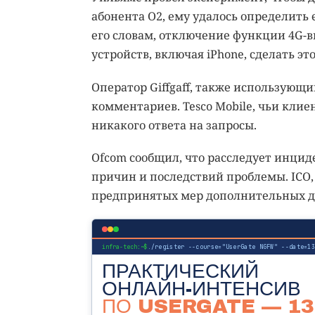
абонента O2, ему удалось определить
его словам, отключение функции 4G-вы
устройств, включая iPhone, сделать эт
Оператор Giffgaff, также использующи
комментариев. Tesco Mobile, чьи клие
никакого ответа на запросы.
Ofcom сообщил, что расследует инцид
причин и последствий проблемы. ICO, 
предпринятых мер дополнительных д
infra-tech:~$
./register --course="UserGate NGFW" --date=1
ПРАКТИЧЕСКИЙ
ОНЛАЙН-ИНТЕНСИВ
ПО USERGATE
— 13