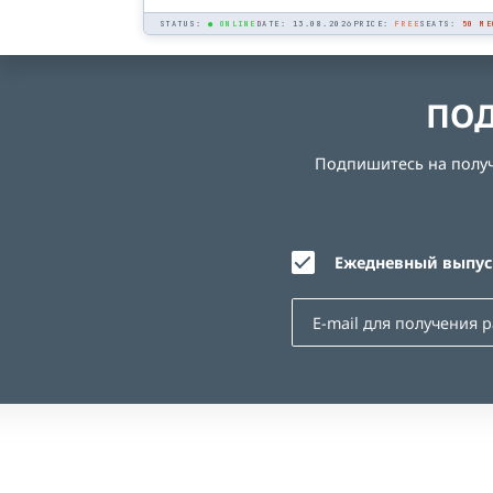
STATUS:
● ONLINE
DATE: 13.08.2026
PRICE:
FREE
SEATS:
50 МЕ
ПОД
Подпишитесь на получе
Ежедневный выпуск