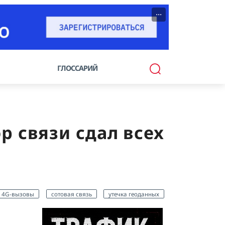
···
ГЛОССАРИЙ
р связи сдал всех
4G-вызовы
сотовая связь
утечка геоданных