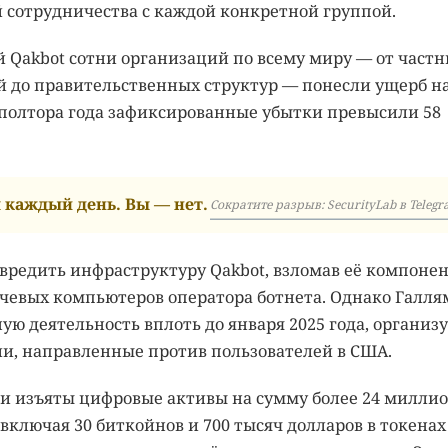
й сотрудничества с каждой конкретной группой.
й Qakbot сотни организаций по всему миру — от част
 до правительственных структур — понесли ущерб н
 полтора года зафиксированные убытки превысили 58
каждый день. Вы — нет.
Сократите разрыв: SecurityLab в Telegr
езвредить инфраструктуру Qakbot, взломав её компоне
чевых компьютеров оператора ботнета. Однако Галля
 деятельность вплоть до января 2025 года, организуя
и, направленные против пользователей в США.
ли изъяты цифровые активы на сумму более 24 милли
 включая 30 биткойнов и 700 тысяч долларов в токенах