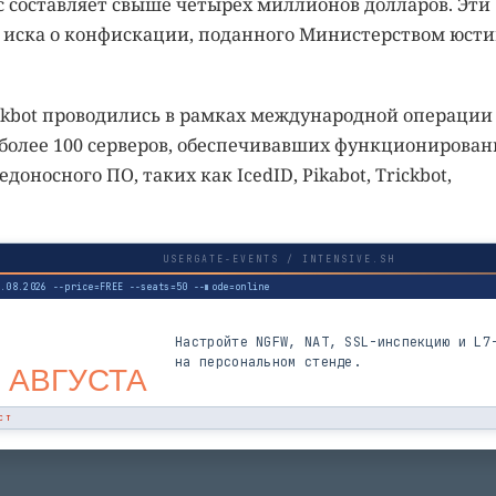
рс составляет свыше четырёх миллионов долларов. Эти
о иска о конфискации, поданного Министерством юст
kbot проводились в рамках международной операции
ы более 100 серверов, обеспечивавших функционирован
оносного ПО, таких как IcedID, Pikabot, Trickbot,
USERGATE-EVENTS / INTENSIVE.SH
3.08.2026 --price=FREE --seats=50 --mode=online
Настройте NGFW, NAT, SSL-инспекцию и L7
на персональном стенде.
 АВГУСТА
СТ