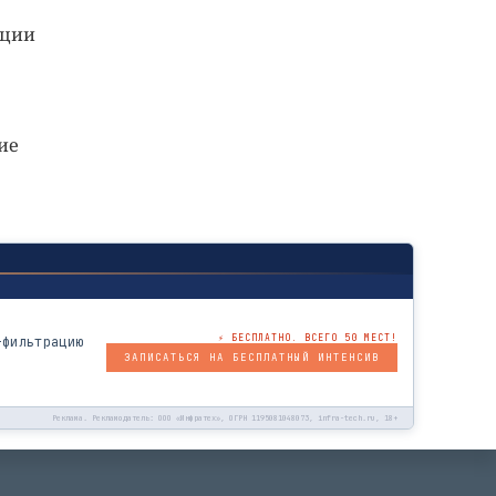
иции
ие
⚡ БЕСПЛАТНО. ВСЕГО 50 МЕСТ!
-фильтрацию
ЗАПИСАТЬСЯ НА БЕСПЛАТНЫЙ ИНТЕНСИВ
Реклама. Рекламодатель: ООО «Инфратех», ОГРН 1195081048073, infra-tech.ru, 18+