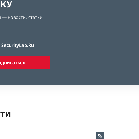
ЛКУ
 — новости, статьи,
SecurityLab.Ru
одписаться
ети