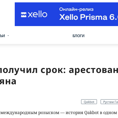
ТЬИ
БЛОГИ
получил срок: арестова
яна
Qakbot
Рустам Г
л международным розыском — история Qakbot в одном