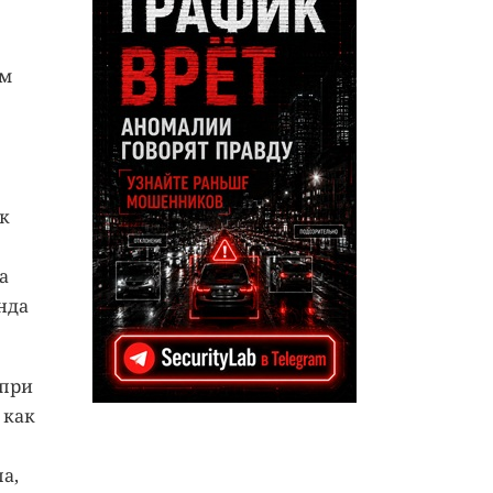
ом
к
а
нда
 при
 как
а,