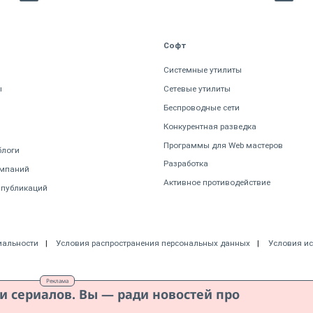
Софт
Системные утилиты
ы
Сетевые утилиты
Беспроводные сети
Конкурентная разведка
Программы для Web мастеров
блоги
Разработка
омпаний
Активное противодействие
 публикаций
иальности
Условия распространения персональных данных
Условия и
Реклама
ди сериалов. Вы — ради новостей про