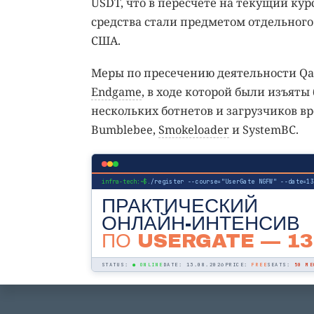
USDT, что в пересчёте на текущий ку
средства стали предметом отдельног
США.
Меры по пресечению деятельности Qa
Endgame
, в ходе которой были изъят
нескольких ботнетов и загрузчиков вред
Bumblebee,
Smokeloader
и SystemBC.
infra-tech:~$
./register --course="UserGate NGFW" --date=1
ПРАКТИЧЕСКИЙ
ОНЛАЙН-ИНТЕНСИВ
ПО USERGATE
— 13
STATUS:
● ONLINE
DATE: 13.08.2026
PRICE:
FREE
SEATS:
50 МЕ