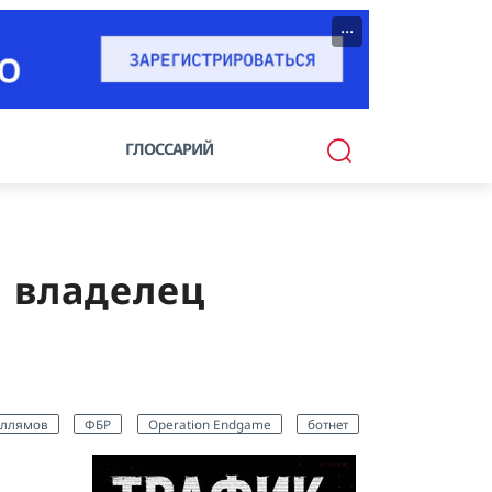
···
ГЛОССАРИЙ
н владелец
аллямов
ФБР
Operation Endgame
ботнет