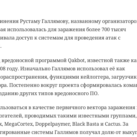
инения Рустаму Галлямову, названному организатор
ая использовалась для заражения более 700 тысяч
ивала доступ к системам для проведения атак с
.
д вредоносной программой Qakbot, известной также ка
2008 году. Изначально Галлямов использовал её как
мораспространения, функциями кейлоггера, загрузчик
ора. Постепенно вокруг проекта сформировалась кома
озданию других типов вредоносного ПО.
ользоваться в качестве первичного вектора заражения
огателей, проводимых такими известными группами,
x, MegaCortex, Doppelpaymer, Black Basta и Cactus. За
тированные системы Галлямов получал долю от выкуп