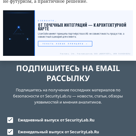
не футуризм, а практичное решение.
USERGATE
_
ОТ ТОЧЕЧНЫХ ИНТЕГРАЦИЙ — К АРХИТЕКТУРНОЙ
КАРТЕ
UserGate меняет принципы партнёрства в ИБ: не совместимость продуктов, а
USERGATE
совместный сценарий для клиента.
УЗНАТЬ НОВЫЕ ПРИНЦИПЫ →
Реклама. 18+. Рекламодатель ООО «ЮЗЕРГЕЙТ», ИНН 5408308256
ПОДПИШИТЕСЬ НА EMAIL
РАССЫЛКУ
Подпишитесь на получение последних материалов по
безопасности от SecurityLab.ru — новости, статьи, обзоры
уязвимостей и мнения аналитиков.
Ежедневный выпуск от SecurityLab.Ru
Еженедельный выпуск от SecurityLab.Ru