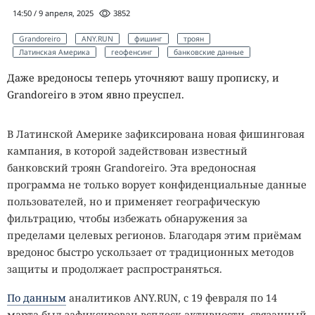
14:50 / 9 апреля, 2025
3852
Grandoreiro
ANY.RUN
фишинг
троян
Латинская Америка
геофенсинг
банковские данные
Даже вредоносы теперь уточняют вашу прописку, и
Grandoreiro в этом явно преуспел.
В Латинской Америке зафиксирована новая фишинговая
кампания, в которой задействован известный
банковский троян Grandoreiro. Эта вредоносная
программа не только ворует конфиденциальные данные
пользователей, но и применяет географическую
фильтрацию, чтобы избежать обнаружения за
пределами целевых регионов. Благодаря этим приёмам
вредонос быстро ускользает от традиционных методов
защиты и продолжает распространяться.
По данным
аналитиков ANY.RUN, с 19 февраля по 14
марта был зафиксирован всплеск активности, связанный