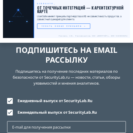
USERGATE
ОТ ТОЧЕЧНЫХ ИНТЕГРАЦИЙ — К АРХИТЕКТУРНОЙ
КАРТЕ
UserGate меняет принципы партнёрства в ИБ: не совместимость продуктов, а
USERGATE
совместный сценарий для клиента.
УЗНАТЬ НОВЫЕ ПРИНЦИПЫ →
Реклама. 18+. Рекламодатель ООО «ЮЗЕРГЕЙТ», ИНН 5408308256
ПОДПИШИТЕСЬ НА EMAIL
РАССЫЛКУ
Подпишитесь на получение последних материалов по
безопасности от SecurityLab.ru — новости, статьи, обзоры
уязвимостей и мнения аналитиков.
Ежедневный выпуск от SecurityLab.Ru
Еженедельный выпуск от SecurityLab.Ru