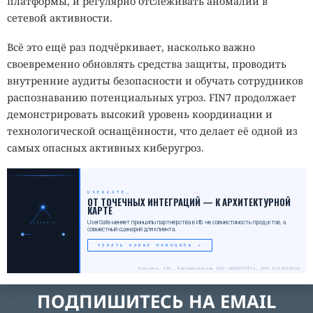
платформы, и регулярно отслеживать аномалии в
сетевой активности.
Всё это ещё раз подчёркивает, насколько важно
своевременно обновлять средства защиты, проводить
внутренние аудиты безопасности и обучать сотрудников
распознаванию потенциальных угроз. FIN7 продолжает
демонстрировать высокий уровень координации и
технологической оснащённости, что делает её одной из
самых опасных активных киберугроз.
USERGATE
_
ОТ ТОЧЕЧНЫХ ИНТЕГРАЦИЙ — К АРХИТЕКТУРНОЙ
КАРТЕ
UserGate меняет принципы партнёрства в ИБ: не совместимость продуктов, а
USERGATE
совместный сценарий для клиента.
УЗНАТЬ НОВЫЕ ПРИНЦИПЫ →
Реклама. 18+. Рекламодатель ООО «ЮЗЕРГЕЙТ», ИНН 5408308256
ПОДПИШИТЕСЬ НА EMAIL