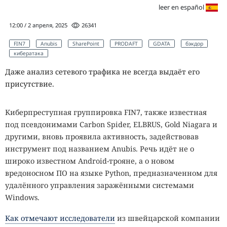
leer en español
12:00 / 2 апреля, 2025
26341
FIN7
Anubis
SharePoint
PRODAFT
GDATA
бэкдор
кибератака
Даже анализ сетевого трафика не всегда выдаёт его
присутствие.
Киберпреступная группировка FIN7, также известная
под псевдонимами Carbon Spider, ELBRUS, Gold Niagara и
другими, вновь проявила активность, задействовав
инструмент под названием Anubis. Речь идёт не о
широко известном Android-трояне, а о новом
вредоносном ПО на языке Python, предназначенном для
удалённого управления заражёнными системами
Windows.
Как отмечают исследователи
из швейцарской компании