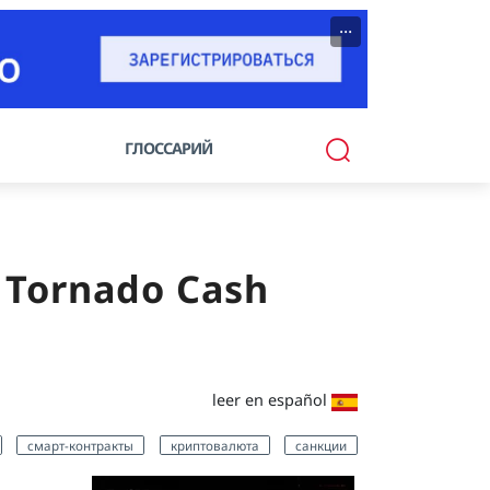
···
ГЛОССАРИЙ
 Tornado Cash
leer en español
смарт-контракты
криптовалюта
санкции