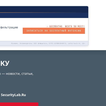
⚡ БЕСПЛАТНО. ВСЕГО 50 МЕСТ!
-фильтрацию
ЗАПИСАТЬСЯ НА БЕСПЛАТНЫЙ ИНТЕНСИВ
Реклама. Рекламодатель: ООО «Инфратех», ОГРН 1195081048073, infra-tech.ru, 18+
ЛКУ
 — новости, статьи,
SecurityLab.Ru