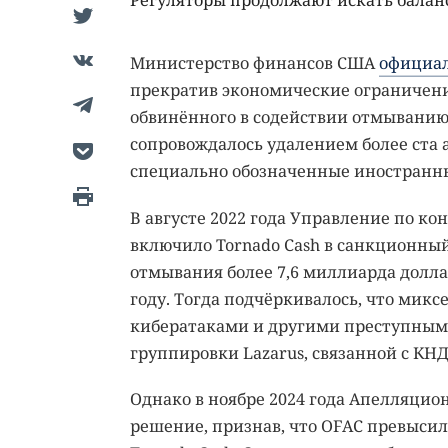
Регуляторы продолжают искать балан
Министерство финансов США
официал
прекратив экономические ограничени
обвинённого в содействии отмыванию 
сопровождалось удалением более ста а
специально обозначенные иностранны
В августе 2022 года Управление по 
включило Tornado Cash в санкционный 
отмывания более 7,6 миллиарда доллар
году. Тогда подчёркивалось, что микс
кибератаками и другими преступными
группировки Lazarus, связанной с КНД
Однако в ноябре 2024 года Апелляци
решение, признав, что OFAC превысил