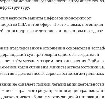
гроз национальной безопасности, в том числе тех, чт
нфраструктуру.
етил важность защиты цифровой экономики от
дерство США в этой сфере. По его словам, потенциал
ребления подрывают доверие к инновациям и создают
овные преследования в отношении основателей Tornad
идерландский суд приговорил одного из создателей
м и четырём месяцам тюремного заключения. Ещё дво
 Семёнов, были обвинены Министерством юстиции СШ
 участия в деятельности сервиса остаётся актуальным.
нкций не означает полной легализации деятельности
сложность правового регулирования децентрализован
одолжают искать баланс между защитой инноваций и