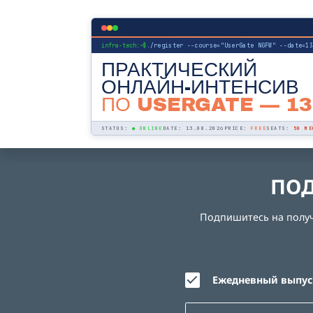
infra-tech:~$
./register --course="UserGate NGFW" --date=1
ПРАКТИЧЕСКИЙ
ОНЛАЙН-ИНТЕНСИВ
ПО USERGATE
— 13
STATUS:
● ONLINE
DATE: 13.08.2026
PRICE:
FREE
SEATS:
50 МЕ
ПОД
Подпишитесь на получе
Ежедневный выпуск