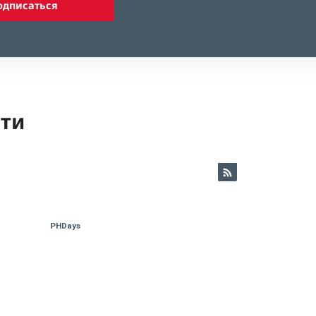
одписаться
ети
PHDays