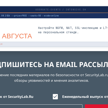
USERGATE-EVENTS / INTENSIVE.SH
3.08.2026 --price=FREE --seats=50 --mode=online
Настройте NGFW, NAT, SSL-инспекцию и L7
на персональном стенде.
 АВГУСТА
СТ
ПИШИТЕСЬ НА EMAIL РАССЫ
ние последних материалов по безопасности от SecurityLab.ru
обзоры уязвимостей и мнения аналитиков.
 от SecurityLab.Ru
Еженедельный выпуск от 