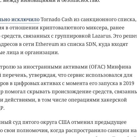
с между инновациями и безопасностью.
ьно исключило
Tornado Cash из санкционного списка,
я в отношении криптовалютного миксера, ранее
средств, связанных с группировкой Lazarus. Это реш
дресов в сети Ethereum из списка SDN, куда входят
е лица и организации.
контролю за иностранными активами (OFAC) Минфина
перечень, утверждая, что сервис использовался для
ов в цифровых активах с момента его запуска в 2019
ер помогал скрывать происхождение средств, связанны
 действиями, в том числе операциями хакерской
Р.
онный суд пятого округа США отменил предыдущее
о свои полномочия, когда распространило санкции на