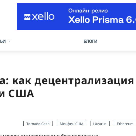
ТЬИ
БЛОГИ
а: как децентрализация
ии США
Tornado Cash
Минфин США
Lazarus
Ethereum