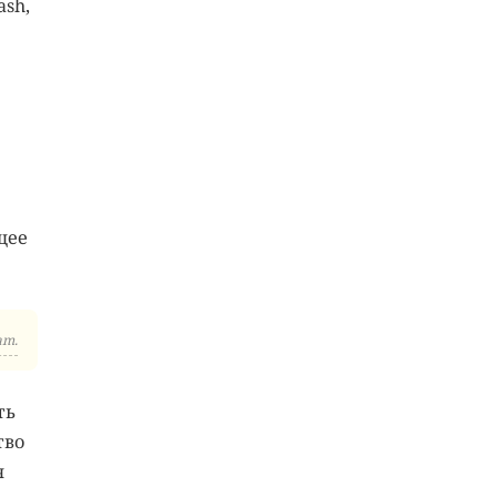
ash,
щее
am.
ть
тво
я