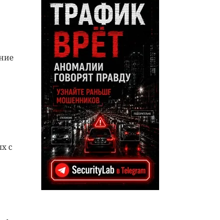
ение
х с