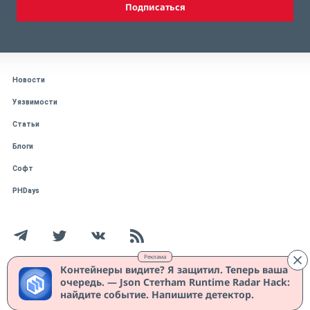
Подписаться
Новости
Уязвимости
Статьи
Блоги
Софт
PHDays
Реклама
Контейнеры видите? Я защитил. Теперь ваша
очередь. — Json Стетham Runtime Radar Hack:
Работает на CMS "1С-Битрикс: Управление сайтом"
Защищено CURATOR
найдите событие. Напишите детектор.