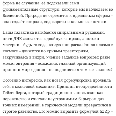
форма не случайна: её подсказали сами
фундаментальные структуры, которые мы наблюдаем во
Вселенной. Природа не стремится к идеальным сферам –
она создаёт спирали, водовороты и кольцевые потоки.
Наша галактика изгибается спиральными рукавами,
нити ДНК свиваются в двойную спираль, а потоки
материи – будь то вода, воздух или раскалённая плазма в
космосе – движутся по кривым траекториям,
закручиваясь в вихри. Учёные задались вопросом: разве
может энтропия – возможно, главный организующий
принцип мироздания – не подчиняться тем же законам?
Особенно интересно, как новая формулировка проявила
себя в квантовой механике. Принцип неопределённости
Гейзенберга, который традиционно записывали как
неравенство и считали неустранимым барьером для
точных измерений, в торической модели превратился в
строгое равенство. Его можно выразить формулой Δx Δp =