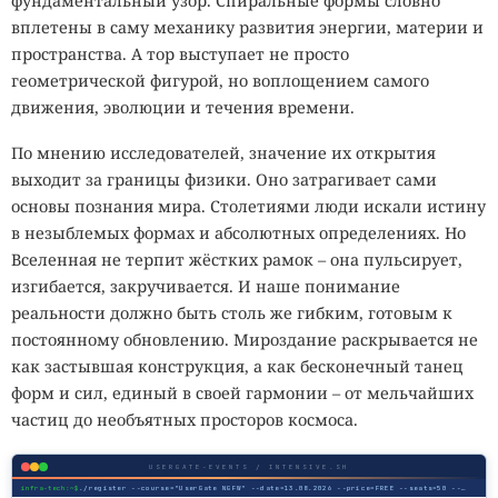
фундаментальный узор. Спиральные формы словно
вплетены в саму механику развития энергии, материи и
пространства. А тор выступает не просто
геометрической фигурой, но воплощением самого
движения, эволюции и течения времени.
По мнению исследователей, значение их открытия
выходит за границы физики. Оно затрагивает сами
основы познания мира. Столетиями люди искали истину
в незыблемых формах и абсолютных определениях. Но
Вселенная не терпит жёстких рамок – она пульсирует,
изгибается, закручивается. И наше понимание
реальности должно быть столь же гибким, готовым к
постоянному обновлению. Мироздание раскрывается не
как застывшая конструкция, а как бесконечный танец
форм и сил, единый в своей гармонии – от мельчайших
частиц до необъятных просторов космоса.
USERGATE-EVENTS / INTENSIVE.SH
infra-tech:~$
./register --course="UserGate NGFW" --date=13.08.2026 --price=FREE --seats=50 --mode=online