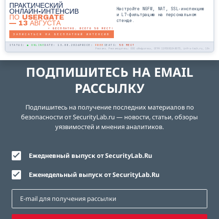
ПРАКТИЧЕСКИЙ
Настройте NGFW, NAT, SSL-инспекцию
ОНЛАЙН-ИНТЕНСИВ
и L7-фильтрацию на персональном
ПО USERGATE
стенде.
— 13 АВГУСТА
⚡ БЕСПЛАТНО. ВСЕГО 50 МЕСТ!
ЗАПИСАТЬСЯ НА БЕСПЛАТНЫЙ ИНТЕНСИВ
STATUS:
● ONLINE
DATE: 13.08.2026
PRICE:
FREE
SEATS:
50 МЕСТ
Реклама. Рекламодатель: ООО «Инфратех», ОГРН 1195081048073, infra-tech.ru, 18+
ПОДПИШИТЕСЬ НА EMAIL
РАССЫЛКУ
Подпишитесь на получение последних материалов по
безопасности от SecurityLab.ru — новости, статьи, обзоры
уязвимостей и мнения аналитиков.
Ежедневный выпуск от SecurityLab.Ru
Еженедельный выпуск от SecurityLab.Ru