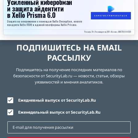
Усиленный киберобман
и защита айдентити
в Xello Prisma 6.0
ЗАРЕГИСТРИРОВАТЬСЯ
Защита на опережение с помощью Xello Deception, нового
продукта Xello ITDR и единой платформы Xello Prisma.
Реклама, 18+. Рекламодатель ООО «Кселло», ИНН 7708344509
ПОДПИШИТЕСЬ НА EMAIL
РАССЫЛКУ
Подпишитесь на получение последних материалов по
безопасности от SecurityLab.ru — новости, статьи, обзоры
уязвимостей и мнения аналитиков.
Ежедневный выпуск от SecurityLab.Ru
Еженедельный выпуск от SecurityLab.Ru