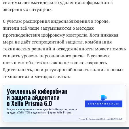
системы автоматического удаления информации в
экстренных ситуациях.
С учётам расширения видеонаблюдения в городе,
жители всё чаще задумываются о методах
противодействия цифровому контролю. Хотя никакая
мера не даёт стопроцентной защиты, комбинация
технических решений и осведомлённости может помочь
снизить уровень персонального риска. В условиях
повышенной слежки важно не только сохранять
бдительность, но и регулярно обновлять знания о новых
технологиях и методах слежки.
Усиленный киберобман
и защита айдентити
в Xello Prisma 6.0
ЗАРЕГИСТРИРОВАТЬСЯ
Защита на опережение с помощью Xello Deception, нового
продукта Xello ITDR и единой платформы Xello Prisma.
Реклама, 18+. Рекламодатель ООО «Кселло», ИНН 7708344509