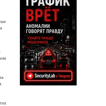
ные
а
4
вом
на
х
тах