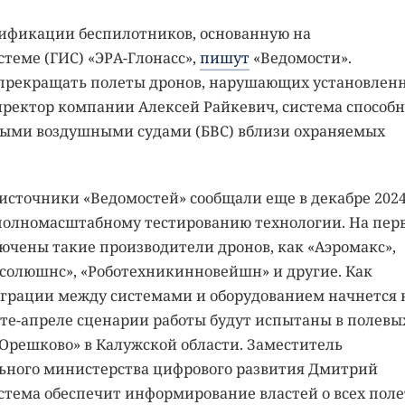
тификации беспилотников, основанную на
теме (ГИС) «ЭРА-Глонасс»,
пишут
«Ведомости».
 прекращать полеты дронов, нарушающих установлен
иректор компании Алексей Райкевич, система способн
ными воздушными судами (БВС) вблизи охраняемых
источники «Ведомостей» сообщали еще в декабре 202
 полномасштабному тестированию технологии. На пер
ючены такие производители дронов, как «Аэромакс»,
олюшнс», «Роботехникинновейшн» и другие. Как
еграции между системами и оборудованием начнется 
те-апреле сценарии работы будут испытаны в полевы
«Орешково» в Калужской области. Заместитель
льного министерства цифрового развития Дмитрий
стема обеспечит информирование властей о всех поле