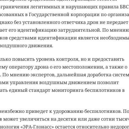
азграничения легитимных и нарушающих правила БВС
ласованных в Государственной корпорации по организ
днако без установленного ответчика дрон не передает
лает его идентификацию затруднительной. По мнени
иков средствами идентификации является необходим
 воздушного движения.
лько повысить уровень контроля, но и предоставить
 оператору дрона о его местоположении, а также о
а. По мнению экспертов, дальнейшая доработка систе
ами управления воздушным движением позволит
дать единый стандарт мониторинга беспилотников в
неизбежно приведет к удорожанию беспилотников. П
 может увеличиться на десятки или даже сотни тыся
хнология «ЭРА-Глонасс» остается относительно недорог