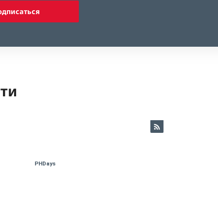
одписаться
ети
PHDays