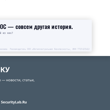
SOC — совсем другая история.
й из них?
еклама. Рекламодатель ООО «Интеллектуальная безопасность», ИНН 7719435412
ЛКУ
 — новости, статьи,
SecurityLab.Ru