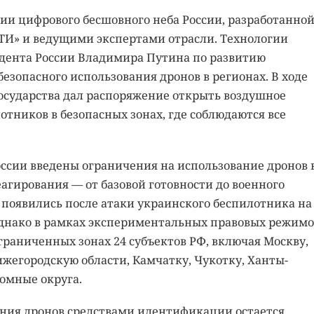
ии цифрового бесшовного неба России, разработанно
НТИ» и ведущими экспертами отрасли. Технологии
дента России Владимира Путина по развитию
езопасного использования дронов в регионах. В ходе
 государства дал распоряжение открыть воздушное
отников в безопасных зонах, где соблюдаются все
России введены ограничения на использование дронов 
еагирования — от базовой готовности до военного
появились после атаки украинского беспилотника на
 Однако в рамках экспериментальных правовых режимо
граниченных зонах 24 субъектов РФ, включая Москву,
жегородскую области, Камчатку, Чукотку, Ханты-
омные округа.
ения дронов средствами идентификации остается