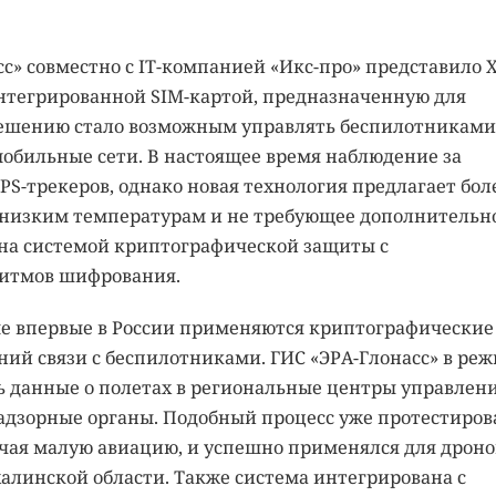
асс» совместно с IT-компанией «Икс-про» представило X
нтегрированной SIM-картой, предназначенную для
 решению стало возможным управлять беспилотниками
обильные сети. В настоящее время наблюдение за
S-трекеров, однако новая технология предлагает бол
к низким температурам и не требующее дополнительн
ена системой криптографической защиты с
ритмов шифрования.
ме впервые в России применяются криптографические
ий связи с беспилотниками. ГИС «ЭРА-Глонасс» в ре
 данные о полетах в региональные центры управлени
дзорные органы. Подобный процесс уже протестиров
чая малую авиацию, и успешно применялся для дроно
халинской области. Также система интегрирована с