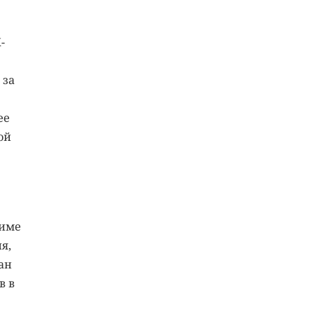
-
 за
ее
ой
жиме
я,
ан
в в