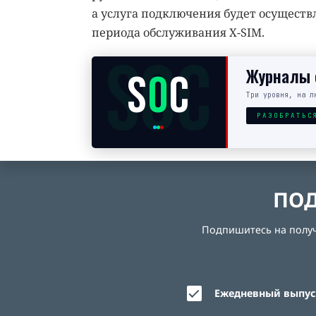
а услуга подключения будет осуществ
периода обслуживания X-SIM.
SOC
Журналы с
S
O
C
Три уровня, на л
РАЗОБРАТЬС
ПОД
Подпишитесь на получе
Ежедневный выпуск