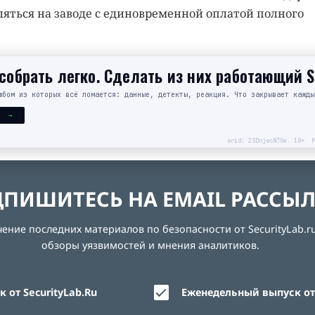
ляться на заводе с единовременной оплатой полного
обрать легко. Сделать из них работающий 
юбом из которых всё ломается: данные, детекты, реакция. Что закрывает кажды
Я →
erid: 2SDnjecN7Gw. 18+. Р
ПИШИТЕСЬ НА EMAIL РАССЫ
ние последних материалов по безопасности от SecurityLab.ru
обзоры уязвимостей и мнения аналитиков.
 от SecurityLab.Ru
Еженедельный выпуск от 