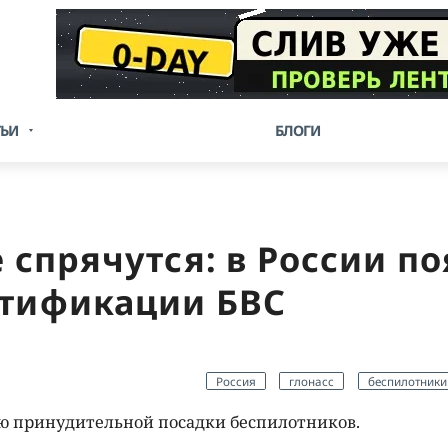
ТЬИ
БЛОГИ
спрячутся: в России п
нтификации БВС
Россия
глонасс
беспилотники
ию принудительной посадки беспилотников.