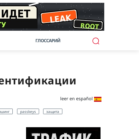
ГЛОССАРИЙ
утентификации
leer en español
ишинг
passkeys
защита