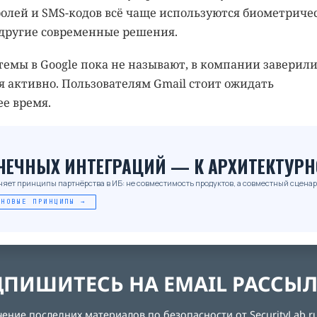
олей и SMS-кодов всё чаще используются биометриче
другие современные решения.
темы в Google пока не называют, в компании заверили
я активно. Пользователям Gmail стоит ожидать
е время.
_
ОЧЕЧНЫХ ИНТЕГРАЦИЙ — К АРХИТЕКТУРН
няет принципы партнёрства в ИБ: не совместимость продуктов, а совместный сценар
 НОВЫЕ ПРИНЦИПЫ →
ПИШИТЕСЬ НА EMAIL РАССЫ
ние последних материалов по безопасности от SecurityLab.ru