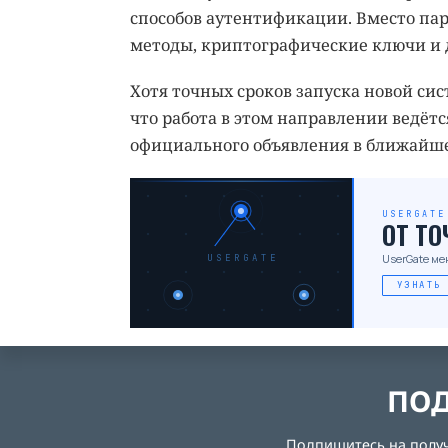
способов аутентификации. Вместо пар
методы, криптографические ключи и 
Хотя точных сроков запуска новой сис
что работа в этом направлении ведётс
официального объявления в ближайше
USERGATE
ОТ Т
UserGate ме
USERGATE
УЗНАТЬ
ПОД
Подпишитесь на получе