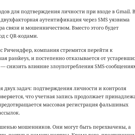
одов для подтверждения личности при входе в Gmail. 
я двухфакторная аутентификация через SMS уязвима
а связи и мошенничеством. Вместо этого будет
од с QR-кодами.
сс Ричендфер, компания стремится перейти к
я passkeys, и постепенно отказывается от устаревши
ль — снизить влияние злоупотребления SMS-сообщения
ля двух задач: подтверждения личности и контроля
оверяется, что учетная запись продолжает принадлеж
 предотвращается массовая регистрация фальшивых
ассылок.
ишенью мошенников. Они могут быть перехвачены, а
ь доступ к номеру жертвы. Кроме того, преступники