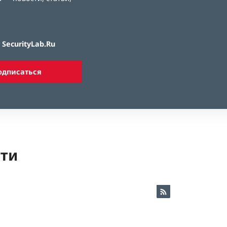
SecurityLab.Ru
одписаться
ети