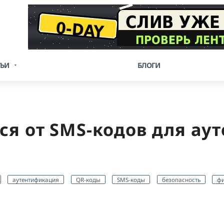
ТЬИ
БЛОГИ
ся от SMS-кодов для а
аутентификация
QR-коды
SMS-коды
безопасность
ф