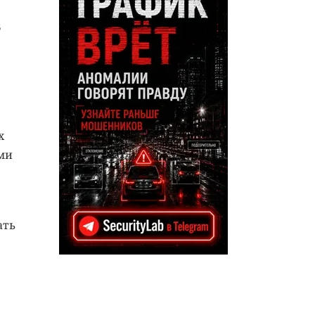
В
х
ми
ать