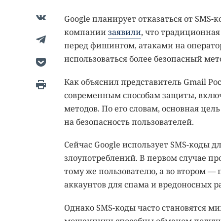
Google планирует отказаться от SMS-к
компании
заявили
, что традиционна
перед фишингом, атаками на оператор
использоваться более безопасный мет
Как объяснил представитель Gmail Ро
современным способам защиты, включа
методов. По его словам, основная це
на безопасность пользователей.
Сейчас Google использует SMS-коды д
злоупотреблений. В первом случае пр
тому же пользователю, а во втором —
аккаунтов для спама и вредоносных р
Однако SMS-коды часто становятся м
мошенники способны обманом получит