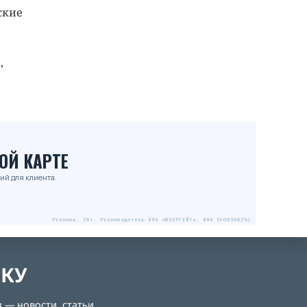
ские
,
ОЙ КАРТЕ
ий для клиента.
Реклама. 18+. Рекламодатель ООО «ЮЗЕРГЕЙТ», ИНН 5408308256
ЛКУ
 — новости, статьи,