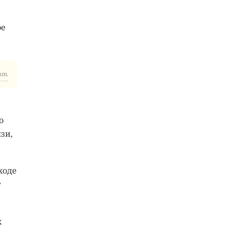
ое
am.
о
зи,
ходе
т
х