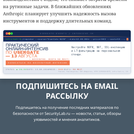
на рутинные задачи. В ближайших обновлениях
Anthropic планирует улучшить надежность вызова
инструментов и поддержку длительных команд.
USERGATE-EVENTS / INTENSIVE.SH
infra-tech:~$
./register --course="UserGate NGFW" --date=13.08.2026 --price=FREE --seats=50 --mode=online
ПРАКТИЧЕСКИЙ
Настройте NGFW, NAT, SSL-инспекцию
ОНЛАЙН-ИНТЕНСИВ
и L7-фильтрацию на персональном
ПО USERGATE
стенде.
— 13 АВГУСТА
⚡ БЕСПЛАТНО. ВСЕГО 50 МЕСТ!
ЗАПИСАТЬСЯ НА БЕСПЛАТНЫЙ ИНТЕНСИВ
STATUS:
● ONLINE
DATE: 13.08.2026
PRICE:
FREE
SEATS:
50 МЕСТ
Реклама. Рекламодатель: ООО «Инфратех», ОГРН 1195081048073, infra-tech.ru, 18+
ПОДПИШИТЕСЬ НА EMAIL
РАССЫЛКУ
Подпишитесь на получение последних материалов по
безопасности от SecurityLab.ru — новости, статьи, обзоры
уязвимостей и мнения аналитиков.