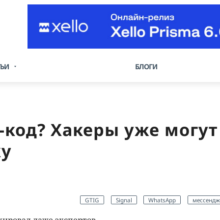
ТЬИ
БЛОГИ
-код? Хакеры уже могут
ку
GTIG
Signal
WhatsApp
мессендж