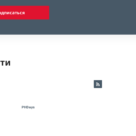
одписаться
ети
PHDays