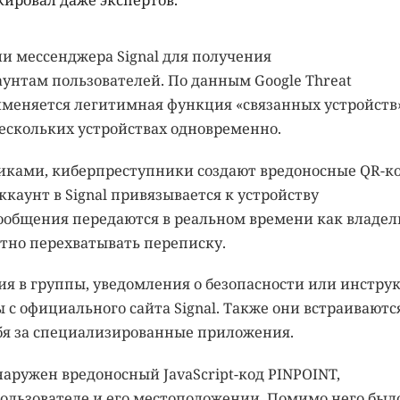
ировал даже экспертов.
 мессенджера Signal для получения
унтам пользователей. По данным Google Threat
 применяется легитимная функция «связанных устройств»
нескольких устройствах одновременно.
тиками, киберпреступники создают вредоносные QR-к
ккаунт в Signal привязывается к устройству
ообщения передаются в реальном времени как владел
тно перехватывать переписку.
я в группы, уведомления о безопасности или инстру
ы с официального сайта Signal. Также они встраиваютс
я за специализированные приложения.
ружен вредоносный JavaScript-код PINPOINT,
льзователе и его местоположении. Помимо него был