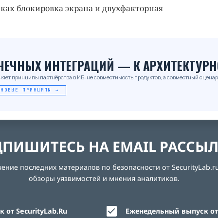
как блокировка экрана и двухфакторная
_
ОЧЕЧНЫХ ИНТЕГРАЦИЙ — К АРХИТЕКТУРН
няет принципы партнёрства в ИБ: не совместимость продуктов, а совместный сценар
 НОВЫЕ ПРИНЦИПЫ →
ПИШИТЕСЬ НА EMAIL РАССЫ
ние последних материалов по безопасности от SecurityLab.ru
обзоры уязвимостей и мнения аналитиков.
 от SecurityLab.Ru
Еженедельный выпуск от 