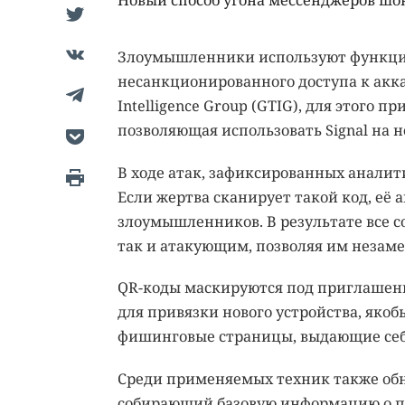
Новый способ угона мессенджеров шок
Злоумышленники используют функции
несанкционированного доступа к акка
Intelligence Group (GTIG), для этого
позволяющая использовать Signal на 
В ходе атак, зафиксированных анали
Если жертва сканирует такой код, её а
злоумышленников. В результате все с
так и атакующим, позволяя им незаме
QR-коды маскируются под приглашени
для привязки нового устройства, якоб
фишинговые страницы, выдающие себ
Среди применяемых техник также обна
собирающий базовую информацию о по