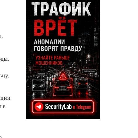
,
оды.
ьцу,
кции
я в
о