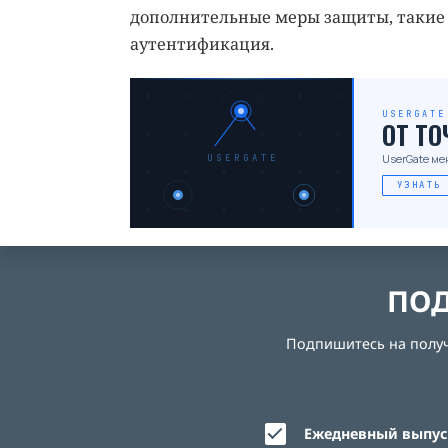
дополнительные меры защиты, такие 
аутентификация.
USERGATE
ОТ Т
UserGate ме
USERGATE
УЗНАТЬ
ПОД
Подпишитесь на получе
Ежедневный выпуск