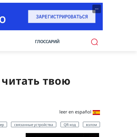
···
ГЛОССАРИЙ
 читать твою
leer en español
ер
связанные устройства
QR-код
взлом