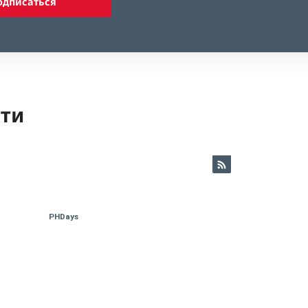
одписаться
ети
PHDays