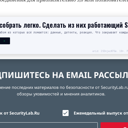
обрать легко. Сделать из них работающий 
юбом из которых всё ломается: данные, детекты, реакция. Что закрывает кажды
Я →
erid: 2SDnjecN7Gw. 18+. Р
ПИШИТЕСЬ НА EMAIL РАССЫ
ние последних материалов по безопасности от SecurityLab.ru
обзоры уязвимостей и мнения аналитиков.
 от SecurityLab.Ru
Еженедельный выпуск от 