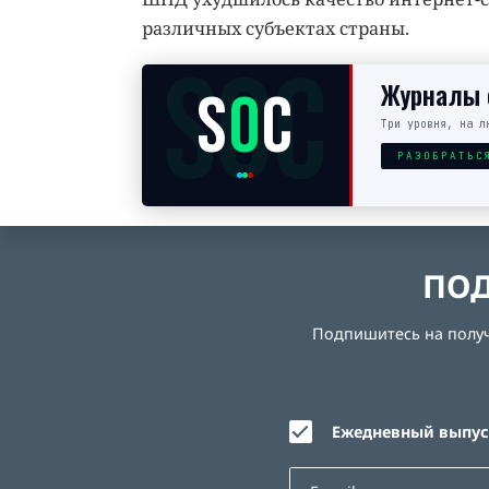
различных субъектах страны.
SOC
Журналы с
S
O
C
Три уровня, на л
РАЗОБРАТЬС
ПОД
Подпишитесь на получе
Ежедневный выпуск