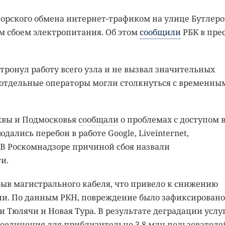
орского обмена интернет-трафиком на улице Бутлеро
м сбоем электропитания. Об этом
сообщили
РБК в прес
тронул работу всего узла и не вызвал значительных
о отдельные операторы могли столкнуться с временны
сквы и Подмосковья
сообщали
о проблемах с доступом 
ались перебои в работе Google, Liveinternet,
 В Роскомнадзоре причиной сбоя назвали
и.
ыв магистрального кабеля, что привело к снижению
сии. По данным РКН, повреждение было зафиксировано
Тюлячи и Новая Тура. В результате деградации услу
оединения для приблизительно 3,8 млн пользователе