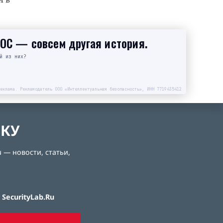
SOC — совсем другая история.
й из них?
еклама. Рекламодатель ООО «Интеллектуальная безопасность», ИНН 7719435412
ЛКУ
 — новости, статьи,
SecurityLab.Ru