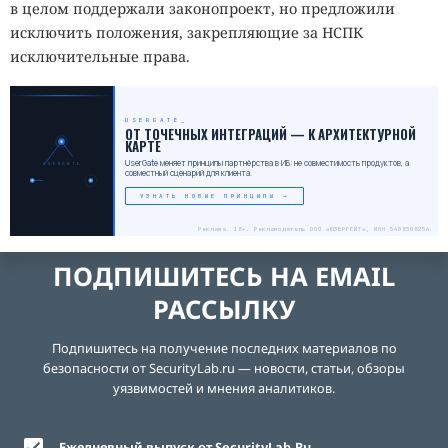
в целом поддержали законопроект, но предложили
исключить положения, закрепляющие за НСПК
исключительные права.
USERGATE
_
ОТ ТОЧЕЧНЫХ ИНТЕГРАЦИЙ — К АРХИТЕКТУРНОЙ
КАРТЕ
UserGate меняет принципы партнёрства в ИБ: не совместимость продуктов, а
USERGATE
совместный сценарий для клиента.
УЗНАТЬ НОВЫЕ ПРИНЦИПЫ →
Реклама. 18+. Рекламодатель ООО «ЮЗЕРГЕЙТ», ИНН 5408308256
ПОДПИШИТЕСЬ НА EMAIL
РАССЫЛКУ
Подпишитесь на получение последних материалов по
безопасности от SecurityLab.ru — новости, статьи, обзоры
уязвимостей и мнения аналитиков.
Ежедневный выпуск от SecurityLab.Ru