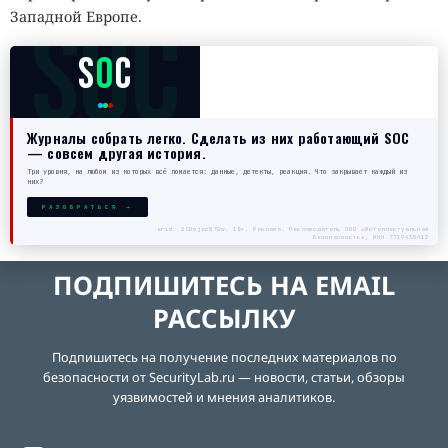
SOC
Западной Европе.
S
O
C
Журналы собрать легко. Сделать из них работающий SOC
— совсем другая история.
Три уровня, на любом из которых всё ломается: данные, детекты, реакция. Что закрывает каждый из
них?
РАЗОБРАТЬСЯ →
erid: 2SDnjecN7Gw. 18+. Реклама. Рекламодатель ООО «Интеллектуальная
безопасность», ИНН 7719435412
ПОДПИШИТЕСЬ НА EMAIL
РАССЫЛКУ
Подпишитесь на получение последних материалов по
безопасности от SecurityLab.ru — новости, статьи, обзоры
уязвимостей и мнения аналитиков.