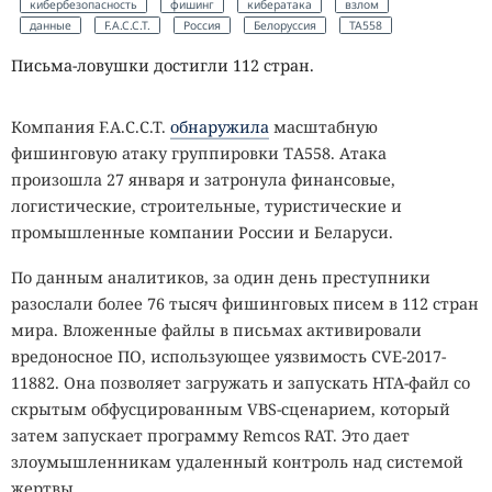
кибербезопасность
фишинг
кибератака
взлом
данные
F.A.C.C.T.
Россия
Белоруссия
ТА558
Письма-ловушки достигли 112 стран.
Компания F.A.C.C.T.
обнаружила
масштабную
фишинговую атаку группировки ТА558. Атака
произошла 27 января и затронула финансовые,
логистические, строительные, туристические и
промышленные компании России и Беларуси.
По данным аналитиков, за один день преступники
разослали более 76 тысяч фишинговых писем в 112 стран
мира. Вложенные файлы в письмах активировали
вредоносное ПО, использующее уязвимость CVE-2017-
11882. Она позволяет загружать и запускать HTA-файл со
скрытым обфусцированным VBS-сценарием, который
затем запускает программу Remcos RAT. Это дает
злоумышленникам удаленный контроль над системой
жертвы.