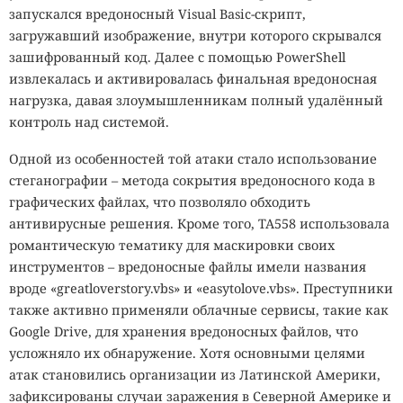
запускался вредоносный Visual Basic-скрипт,
загружавший изображение, внутри которого скрывался
зашифрованный код. Далее с помощью PowerShell
извлекалась и активировалась финальная вредоносная
нагрузка, давая злоумышленникам полный удалённый
контроль над системой.
Одной из особенностей той атаки стало использование
стеганографии – метода сокрытия вредоносного кода в
графических файлах, что позволяло обходить
антивирусные решения. Кроме того, TA558 использовала
романтическую тематику для маскировки своих
инструментов – вредоносные файлы имели названия
вроде «greatloverstory.vbs» и «easytolove.vbs». Преступники
также активно применяли облачные сервисы, такие как
Google Drive, для хранения вредоносных файлов, что
усложняло их обнаружение. Хотя основными целями
атак становились организации из Латинской Америки,
зафиксированы случаи заражения в Северной Америке и