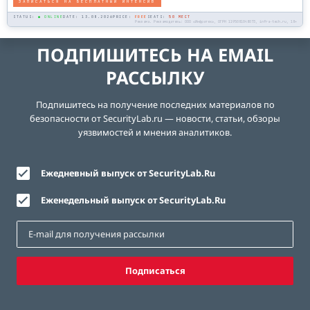
ЗАПИСАТЬСЯ НА БЕСПЛАТНЫЙ ИНТЕНСИВ
STATUS:
● ONLINE
DATE: 13.08.2026
PRICE:
FREE
SEATS:
50 МЕСТ
Реклама. Рекламодатель: ООО «Инфратех», ОГРН 1195081048073, infra-tech.ru, 18+
ПОДПИШИТЕСЬ НА EMAIL
РАССЫЛКУ
Подпишитесь на получение последних материалов по
безопасности от SecurityLab.ru — новости, статьи, обзоры
уязвимостей и мнения аналитиков.
Ежедневный выпуск от SecurityLab.Ru
Еженедельный выпуск от SecurityLab.Ru
Подписаться