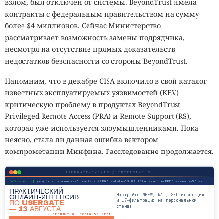
взлом, был отключен от системы. BeyondTrust имела
контракты с федеральным правительством на сумму
более $4 миллионов. Сейчас Министерство
рассматривает возможность замены подрядчика,
несмотря на отсутствие прямых доказательств
недостатков безопасности со стороны BeyondTrust.
Напомним, что в декабре CISA
включило
в свой каталог
известных эксплуатируемых уязвимостей (KEV)
критическую проблему в продуктах BeyondTrust
Privileged Remote Access (PRA) и Remote Support (RS),
которая уже используется злоумышленниками. Пока
неясно, стала ли данная ошибка вектором
компрометации Минфина. Расследование продолжается.
USERGATE-EVENTS / INTENSIVE.SH
infra-tech:~$
./register --course="UserGate NGFW" --date=13.08.2026 --price=FREE --seats=50 --mode=online
ПРАКТИЧЕСКИЙ
Настройте NGFW, NAT, SSL-инспекцию
ОНЛАЙН-ИНТЕНСИВ
и L7-фильтрацию на персональном
ПО USERGATE
стенде.
— 13 АВГУСТА
⚡ БЕСПЛАТНО. ВСЕГО 50 МЕСТ!