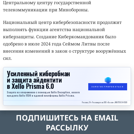
Центральному центру государственной
телекоммуникации при Минобороны.
Национальный центр кибербезопасности продолжит
выполнять функции агентства национальной
киберзащиты. Создание Киберкомандования было
одобрено в июле 2024 года Сеймом Литвы после
внесения изменений в закон о структуре вооружённых
сил.
Усиленный киберобман
и защита айдентити
в Xello Prisma 6.0
ЗАРЕГИСТРИРОВАТЬСЯ
Защита на опережение с помощью Xello Deception, нового
продукта Xello ITDR и единой платформы Xello Prisma.
Реклама, 18+. Рекламодатель ООО «Кселло», ИНН 7708344509
ПОДПИШИТЕСЬ НА EMAIL
РАССЫЛКУ