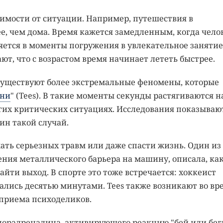
имости от ситуации. Например, путешествия в
, чем дома. Время кажется замедленным, когда чело
ряется в моменты погружения в увлекательное занятие
т, что с возрастом время начинает лететь быстрее.
Существуют более экстремальные феномены, которые
ени
" (Tees). В такие моменты секунды растягиваются н
гих критических ситуациях. Исследования показываю
ин такой случай.
ть серьезных травм или даже спасти жизнь. Один из
ния металлического барьера на машину, описала, ка
йти выход. В спорте это тоже встречается: хоккеист
зались десятью минутами. Tees также возникают во вр
приема психоделиков.
норадреналина, активирующего реакцию "бей или бег