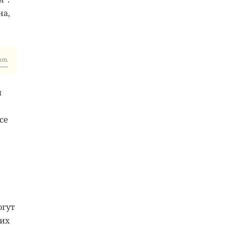
на,
am.
я
се
огут
ких