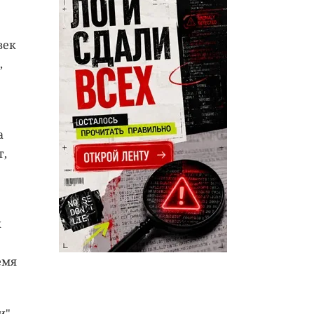
век
,
а
т,
к
емя
и".