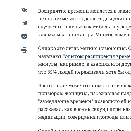
Восприятие времени меняется в завис
незнакомые места делают дни длиннее
скучает или испытывает боль, и уско
как музыка или танцы. Многие замечаю
Однако это лишь мягкие изменения. 
называют "
опытом расширения врем
минуты, например, в авариях или дру
что 85% людей переживали хотя бы од
Часто такие моменты помогают избежа
примеров: женщина, избежавшая паде
"замедление времени" позволило ей на
рассказал, как восемь секунд игры ка
медитации, созерцания природы или 
Одной из причин может быть выброс 