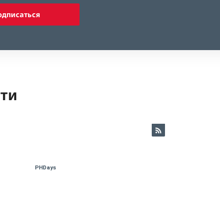
одписаться
ети
PHDays