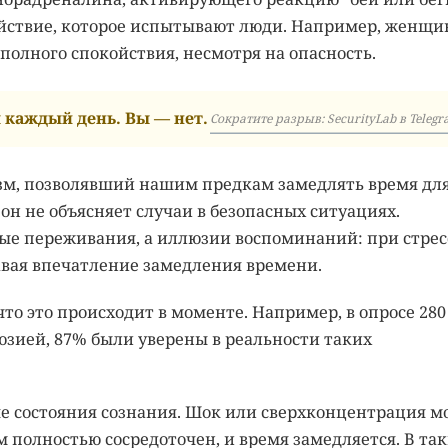
ойствие, которое испытывают люди. Например, женщи
 полного спокойствия, несмотря на опасность.
каждый день. Вы — нет.
Сократите разрыв: SecurityLab в Telegr
зм, позволявший нашим предкам замедлять время дл
н не объясняет случаи в безопасных ситуациях.
ные переживания, а иллюзии воспоминаний: при стрес
авая впечатление замедления времени.
то это происходит в моменте. Например, в опросе 280
юзией, 87% были уверены в реальности таких
 состояния сознания. Шок или сверхконцентрация м
 полностью сосредоточен, и время замедляется. В та