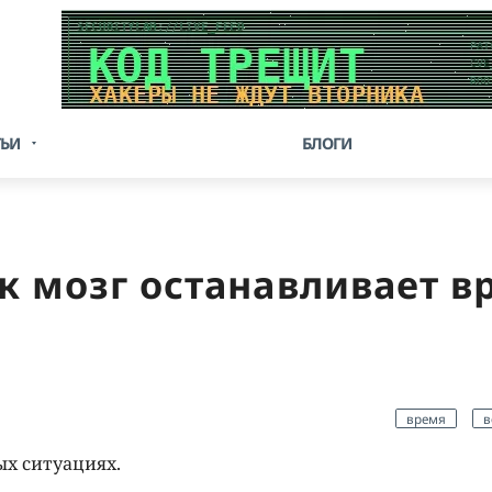
ТЬИ
БЛОГИ
к мозг останавливает в
время
в
ых ситуациях.