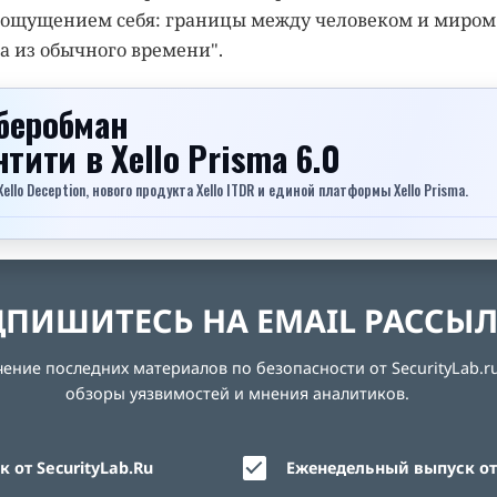
 с ощущением себя: границы между человеком и миром
а из обычного времени".
беробман
ентити
в Xello Prisma 6.0
lo Deception, нового продукта Xello ITDR и единой платформы Xello Prisma.
ПИШИТЕСЬ НА EMAIL РАССЫ
ние последних материалов по безопасности от SecurityLab.ru
обзоры уязвимостей и мнения аналитиков.
 от SecurityLab.Ru
Еженедельный выпуск от 