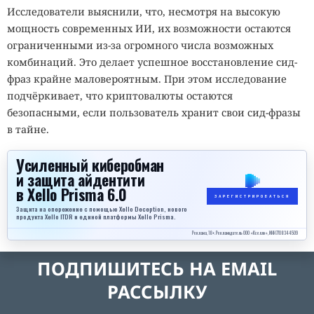
Исследователи выяснили, что, несмотря на высокую
мощность современных ИИ, их возможности остаются
ограниченными из-за огромного числа возможных
комбинаций. Это делает успешное восстановление сид-
фраз крайне маловероятным. При этом исследование
подчёркивает, что криптовалюты остаются
безопасными, если пользователь хранит свои сид-фразы
в тайне.
Усиленный киберобман
и защита айдентити
в Xello Prisma 6.0
ЗАРЕГИСТРИРОВАТЬСЯ
Защита на опережение с помощью Xello Deception, нового
продукта Xello ITDR и единой платформы Xello Prisma.
Реклама, 18+. Рекламодатель ООО «Кселло», ИНН 7708344509
ПОДПИШИТЕСЬ НА EMAIL
РАССЫЛКУ