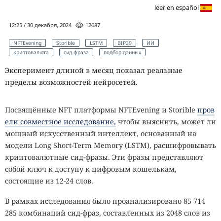
leer en español
12:25 / 30 декабря, 2024
12687
NFTEvening
Storible
LSTM
BIP39
ИИ
криптовалюта
сид-фраза
подбор данных
Эксперимент длиной в месяц показал реальные
пределы возможностей нейросетей.
Посвящённые NFT платформы NFTEvening и Storible
пров
ели совместное исследование,
чтобы выяснить, может ли
мощный искусственный интеллект, основанный на
модели Long Short-Term Memory (LSTM), расшифровывать
криптовалютные сид-фразы. Эти фразы представляют
собой ключ к доступу к цифровым кошелькам,
состоящие из 12-24 слов.
В рамках исследования было проанализировано 85 714
285 комбинаций сид-фраз, составленных из 2048 слов из