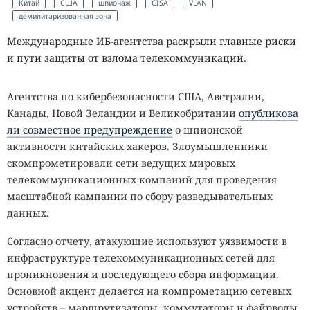
Китай
США
шпионаж
CISA
VLAN
демилитаризованная зона
Международные ИБ-агентства раскрыли главные риски
и пути защиты от взлома телекоммуникаций.
Агентства по кибербезопасности США, Австралии,
Канады, Новой Зеландии и Великобритании
опубликова
ли совместное предупреждение
о шпионской
активности китайских хакеров. Злоумышленники
скомпрометировали сети ведущих мировых
телекоммуникационных компаний для проведения
масштабной кампании по сбору разведывательных
данных.
Согласно отчету, атакующие используют уязвимости в
инфраструктуре телекоммуникационных сетей для
проникновения и последующего сбора информации.
Основной акцент делается на компрометацию сетевых
устройств – маршрутизаторы, коммутаторы и файрволы.