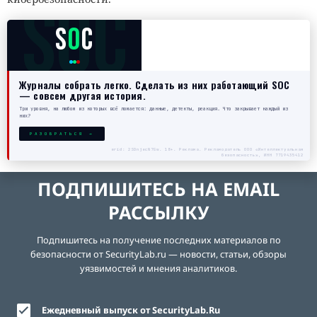
SOC
S
O
C
Журналы собрать легко. Сделать из них работающий SOC
— совсем другая история.
Три уровня, на любом из которых всё ломается: данные, детекты, реакция. Что закрывает каждый из
них?
РАЗОБРАТЬСЯ →
erid: 2SDnjecN7Gw. 18+. Реклама. Рекламодатель ООО «Интеллектуальная
безопасность», ИНН 7719435412
ПОДПИШИТЕСЬ НА EMAIL
РАССЫЛКУ
Подпишитесь на получение последних материалов по
безопасности от SecurityLab.ru — новости, статьи, обзоры
уязвимостей и мнения аналитиков.
Ежедневный выпуск от SecurityLab.Ru