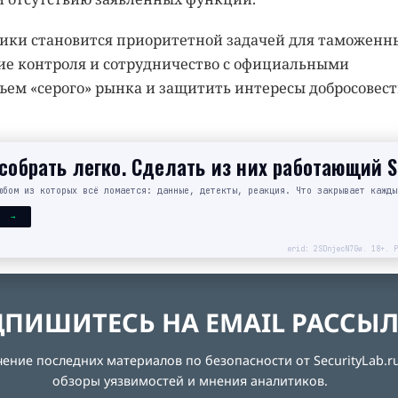
ники становится приоритетной задачей для таможенн
ие контроля и сотрудничество с официальными
ъем «серого» рынка и защитить интересы добросовес
обрать легко. Сделать из них работающий 
юбом из которых всё ломается: данные, детекты, реакция. Что закрывает кажды
Я →
erid: 2SDnjecN7Gw. 18+. Р
ПИШИТЕСЬ НА EMAIL РАССЫ
ние последних материалов по безопасности от SecurityLab.ru
обзоры уязвимостей и мнения аналитиков.