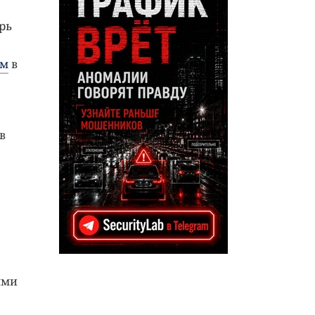
рь
ям
в
в
ыми