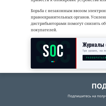
Борьба с незаконным ввозом электро
правоохранительных органов. Усилен
дистрибьюторами помогут снизить об
покупателей.
SOC
Журналы с
S
O
C
Три уровня, на л
РАЗОБРАТЬС
ПОД
Подпишитесь на получе