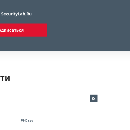
SecurityLab.Ru
одписаться
ети
PHDays