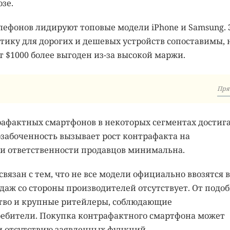
зе.
ефонов лидируют топовые модели iPhone и Samsung. 
стику для дорогих и дешевых устройств сопоставимы, 
 $1000 более выгоден из-за высокой маржи.
Пря
рафактных смартфонов в некоторых сегментах достиг
озабоченность вызывает рост контрафакта на
 и ответственности продавцов минимальна.
вязан с тем, что не все модели официально ввозятся в
одаж со стороны производителей отсутствует. От подо
ство и крупные ритейлеры, соблюдающие
требители. Покупка контрафактного смартфона может
и отсутствию заявленных функций.