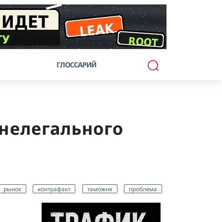
ГЛОССАРИЙ
 нелегального
рынок
контрафакт
таможня
проблема