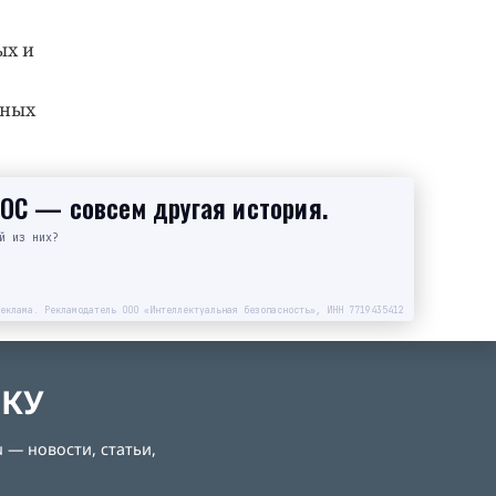
ых и
тных
SOC — совсем другая история.
й из них?
еклама. Рекламодатель ООО «Интеллектуальная безопасность», ИНН 7719435412
ЛКУ
 — новости, статьи,