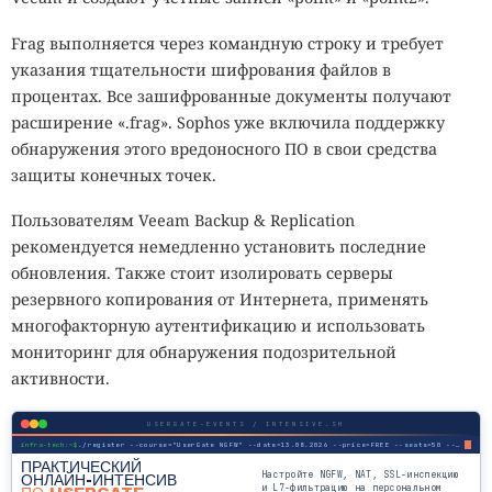
Frag выполняется через командную строку и требует
указания тщательности шифрования файлов в
процентах. Все зашифрованные документы получают
расширение «.frag». Sophos уже включила поддержку
обнаружения этого вредоносного ПО в свои средства
защиты конечных точек.
Пользователям Veeam Backup & Replication
рекомендуется немедленно установить последние
обновления. Также стоит изолировать серверы
резервного копирования от Интернета, применять
многофакторную аутентификацию и использовать
мониторинг для обнаружения подозрительной
активности.
USERGATE-EVENTS / INTENSIVE.SH
infra-tech:~$
./register --course="UserGate NGFW" --date=13.08.2026 --price=FREE --seats=50 --mode=online
ПРАКТИЧЕСКИЙ
Настройте NGFW, NAT, SSL-инспекцию
ОНЛАЙН-ИНТЕНСИВ
и L7-фильтрацию на персональном