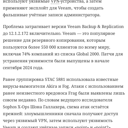
используют уязвимые
VPN
-устройства, а затем
применяют эксплойт для Veeam, чтобы создать
фальшивые учётные записи администратора.
Проблема затрагивает версии Veeam Backup & Replication
до 12.1.2.172 включительно. Veeam — это популярное
решение для резервного копирования, которым
пользуются более 550 000 клиентов по всему миру,
включая 74% компаний из списка Global 2000. Патчи для
устранения уязвимости были выпущены в начале
сентября 2024 года.
Ранее группировка STAC 5881 использовала известные
вирусы-вымогатели Akira и Fog. Атаки с использованием
ранее неизвестного вредоноса Frag были выявлены лишь
совсем недавно. По словам ведущего исследователя
Sophos X-Ops Шона Галлахера, схема атак остаётся
прежней: злоумышленники сначала получают доступ
через уязвимый VPN, затем используют уязвимость
Veeam и создают учётные записи «point» и «point2».