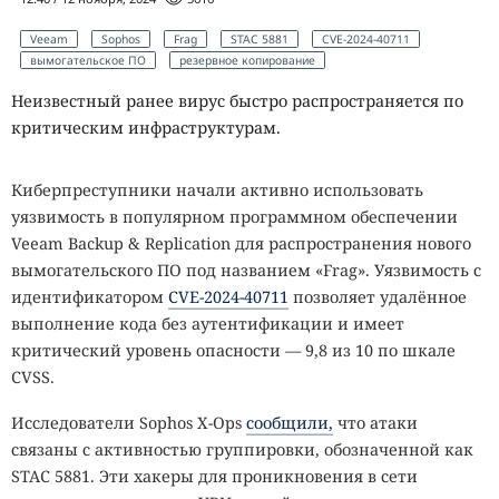
Veeam
Sophos
Frag
STAC 5881
CVE-2024-40711
вымогательское ПО
резервное копирование
Неизвестный ранее вирус быстро распространяется по
критическим инфраструктурам.
Киберпреступники начали активно использовать
уязвимость в популярном программном обеспечении
Veeam Backup & Replication для распространения нового
вымогательского ПО под названием «Frag». Уязвимость с
идентификатором
CVE-2024-40711
позволяет удалённое
выполнение кода без аутентификации и имеет
критический уровень опасности — 9,8 из 10 по шкале
CVSS.
Исследователи Sophos X-Ops
сообщили,
что атаки
связаны с активностью группировки, обозначенной как
STAC 5881. Эти хакеры для проникновения в сети