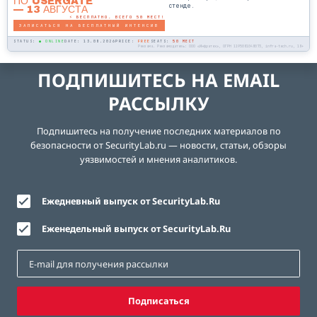
ПО USERGATE
стенде.
— 13 АВГУСТА
⚡ БЕСПЛАТНО. ВСЕГО 50 МЕСТ!
ЗАПИСАТЬСЯ НА БЕСПЛАТНЫЙ ИНТЕНСИВ
STATUS:
● ONLINE
DATE: 13.08.2026
PRICE:
FREE
SEATS:
50 МЕСТ
Реклама. Рекламодатель: ООО «Инфратех», ОГРН 1195081048073, infra-tech.ru, 18+
ПОДПИШИТЕСЬ НА EMAIL
РАССЫЛКУ
Подпишитесь на получение последних материалов по
безопасности от SecurityLab.ru — новости, статьи, обзоры
уязвимостей и мнения аналитиков.
Ежедневный выпуск от SecurityLab.Ru
Еженедельный выпуск от SecurityLab.Ru
Подписаться