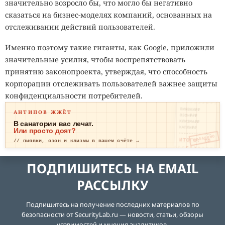
значительно возросло бы, что могло бы негативно
сказаться на бизнес-моделях компаний, основанных на
отслеживании действий пользователей.
Именно поэтому такие гиганты, как Google, приложили
значительные усилия, чтобы воспрепятствовать
принятию законопроекта, утверждая, что способность
корпорации отслеживать пользователей важнее защиты
конфиденциальности потребителей.
ПИЯВКИ₽₽
АНТИПОВ ЖЖЁТ
ОЗОН₽₽₽
КЛИЗМА₽₽
В санатории вас лечат.
КАПЛИ₽₽
Или просто доят?
ОПЛАЧЕНО
ИТОГО: ТР
// пиявки, озон и клизмы в вашем счёте →
ЕВОГА
ПОДПИШИТЕСЬ НА EMAIL
РАССЫЛКУ
Подпишитесь на получение последних материалов по
безопасности от SecurityLab.ru — новости, статьи, обзоры
уязвимостей и мнения аналитиков.