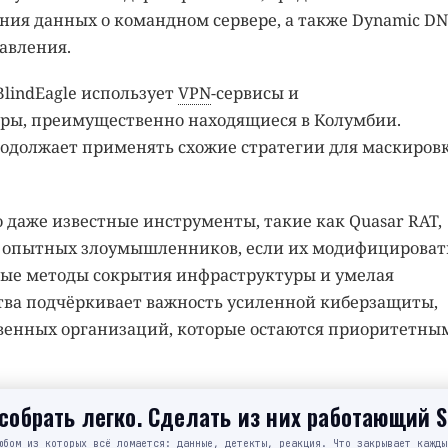
ения данных о командном сервере, а также Dynamic DN
авления.
lindEagle использует
VPN
-сервисы и
ы, преимущественно находящиеся в Колумбии.
родолжает применять схожие стратегии для маскиров
о даже известные инструменты, такие как Quasar RAT,
х опытных злоумышленников, если их модифицироват
жные методы сокрытия инфраструктуры и умелая
ва подчёркивает важность усиленной киберзащиты,
твенных организаций, которые остаются приоритетны
обрать легко. Сделать из них работающий 
юбом из которых всё ломается: данные, детекты, реакция. Что закрывает кажды