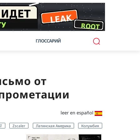
ГЛОССАРИЙ
исьмо от
мпрометации
leer en español
AT
Zscaler
Латинская Америка
Колумбия