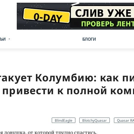
ТЬИ
БЛОГИ
такует Колумбию: как п
 привести к полной ко
BlindEagle
BlotchyQuasar
Quasar R
 ловушка, от которой трудно спастись.