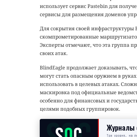
использует сервис Pastebin для получ
сервисы для размещения доменов упр
Для сокрытия своей инфраструктуры B
скомпрометированные маршрутизатор
Эксперты отмечают, что эта группа п
своих атак.
BlindEagle продолжает доказывать, чт
могут стать опасным оружием в рука
использовать в целевых атаках. Сло
маскировка под официальные ведомст
особенно для финансовых и государс
целями подобных группировок.
Журналы с
S
O
C
Три уровня, на л