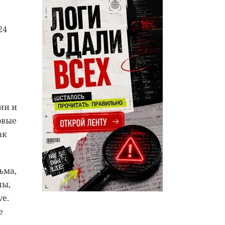
24
ии и
овые
ак
ьма,
лы,
ve.
е