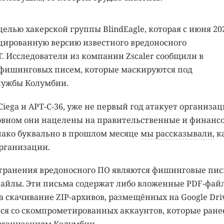
елью хакерской группы BlindEagle, которая с июня 20
цированную версию известного вредоносного
. Исследователи из компании Zscaler сообщили в
 фишинговых писем, которые маскируются под
лужбы Колумбии.
aCiega и APT-C-36, уже не первый год атакует организац
овном они нацелены на правительственные и финанс
нако буквально в прошлом месяце
мы рассказывали,
к
рганизации.
транения вредоносного ПО являются фишинговые пис
айлы. Эти письма содержат либо вложенные PDF-фай
на скачивание ZIP-архивов, размещённых на Google Dri
ся со скомпрометированных аккаунтов, которые ране