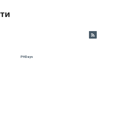
ети
PHDays