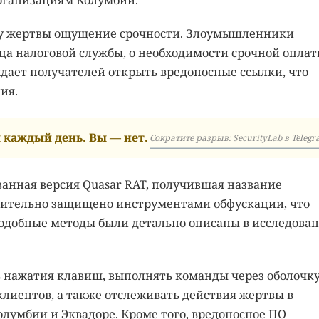
рганизациям Колумбии.
ть у жертвы ощущение срочности. Злоумышленники
ца налоговой службы, о необходимости срочной опла
дает получателей открыть вредоносные ссылки, что
ия.
каждый день. Вы — нет.
Сократите разрыв: SecurityLab в Telegr
анная версия Quasar RAT, получившая название
лнительно защищено инструментами обфускации, что
Подобные методы были детально описаны в исследова
ь нажатия клавиш, выполнять команды через оболочку
клиентов, а также отслеживать действия жертвы в
олумбии и Эквадоре. Кроме того, вредоносное ПО