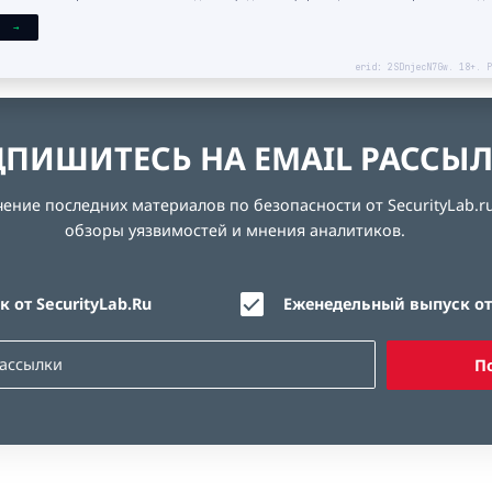
Я →
erid: 2SDnjecN7Gw. 18+. Р
ПИШИТЕСЬ НА EMAIL РАССЫ
ние последних материалов по безопасности от SecurityLab.ru
обзоры уязвимостей и мнения аналитиков.
 от SecurityLab.Ru
Еженедельный выпуск от 
П