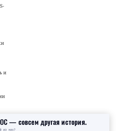
S-
ки
ь и
ми
SOC — совсем другая история.
й из них?