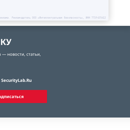
еклама. Рекламодатель ООО «Интеллектуальная безопасность», ИНН 7719435412
ЛКУ
 — новости, статьи,
SecurityLab.Ru
одписаться