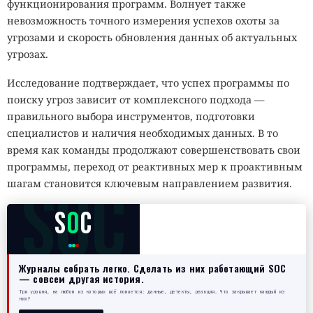
функционирования программ. Волнует также
невозможность точного измерения успехов охоты за
угрозами и скорость обновления данных об актуальных
угрозах.
Исследование подтверждает, что успех программы по
поиску угроз зависит от комплексного подхода —
правильного выбора инструментов, подготовки
специалистов и наличия необходимых данных. В то
время как команды продолжают совершенствовать свои
программы, переход от реактивных мер к проактивным
SOC
шагам становится ключевым направлением развития.
S
O
C
Журналы собрать легко. Сделать из них работающий SOC
— совсем другая история.
Три уровня, на любом из которых всё ломается: данные, детекты, реакция. Что закрывает каждый из
них?