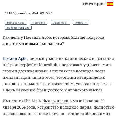
leer en español
13:18 / 6 сентября, 2024
2427
Ноланд Арбо
Neuralink
Илон Маск
имплант
нейроинтерфейс
Как дела у Ноланда Арбо, который больше полугода
живет с мозговым имплантом?
Ноланд Арбо
, первый участник клинических испытаний
нейроинтерфейса Neuralink, продолжает удивлять мир
своими достижениями. Спустя более полугода после
имплантации чипа в мозг, 30-летний квадриплегик
активно занимается саморазвитием, уделяя по три часа
в день изучению французского и японского языков.
Имплант «The Link»
был вживлен
в мозг Ноланда 29
января 2024 года. Устройство наделило парня, полностью
парализованного ниже плеч, поистине «киборгскими»