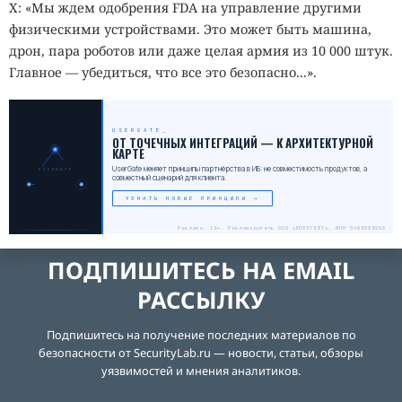
X: «Мы ждем одобрения FDA на управление другими
физическими устройствами. Это может быть машина,
дрон, пара роботов или даже целая армия из 10 000 штук.
Главное — убедиться, что все это безопасно...».
USERGATE
_
ОТ ТОЧЕЧНЫХ ИНТЕГРАЦИЙ — К АРХИТЕКТУРНОЙ
КАРТЕ
UserGate меняет принципы партнёрства в ИБ: не совместимость продуктов, а
USERGATE
совместный сценарий для клиента.
УЗНАТЬ НОВЫЕ ПРИНЦИПЫ →
Реклама. 18+. Рекламодатель ООО «ЮЗЕРГЕЙТ», ИНН 5408308256
ПОДПИШИТЕСЬ НА EMAIL
РАССЫЛКУ
Подпишитесь на получение последних материалов по
безопасности от SecurityLab.ru — новости, статьи, обзоры
уязвимостей и мнения аналитиков.