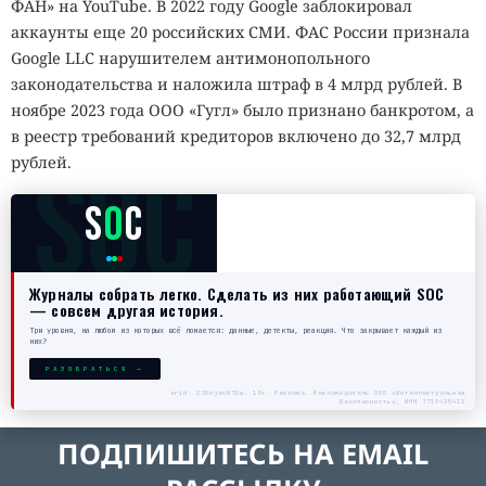
ФАН» на YouTube. В 2022 году Google заблокировал
аккаунты еще 20 российских СМИ. ФАС России признала
Google LLC нарушителем антимонопольного
законодательства и наложила штраф в 4 млрд рублей. В
ноябре 2023 года ООО «Гугл» было признано банкротом, а
в реестр требований кредиторов включено до 32,7 млрд
SOC
рублей.
S
O
C
Журналы собрать легко. Сделать из них работающий SOC
— совсем другая история.
Три уровня, на любом из которых всё ломается: данные, детекты, реакция. Что закрывает каждый из
них?
РАЗОБРАТЬСЯ →
erid: 2SDnjecN7Gw. 18+. Реклама. Рекламодатель ООО «Интеллектуальная
безопасность», ИНН 7719435412
ПОДПИШИТЕСЬ НА EMAIL