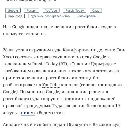
Google
Россия
YouTube
Russia Today
Спас
Царьград
судебное разбирательство
блокировка
Иск Google подан после решения российских судов в
пользу телеканалов.
28 августа в окружном суде Калифорнии (отделение Сан-
Хосе) состоится первое слушание по иску Google к
телеканалам Russia Today (RT), «Спас» и «Царьград» с
требованием о введении анти-исковых запретов из-за
принятия решения российских инстанций о
разблокировке их
YouTube
-каналов (сервис принадлежит
Google). По мнению Google, исполнение решения
российского суда «нарушит принципы надлежащей
правовой процедуры». Туда заявление было подано 19
августа,
пишут
«Ведомости».
Аналогичный иск был подан 16 августа в Высокий суд