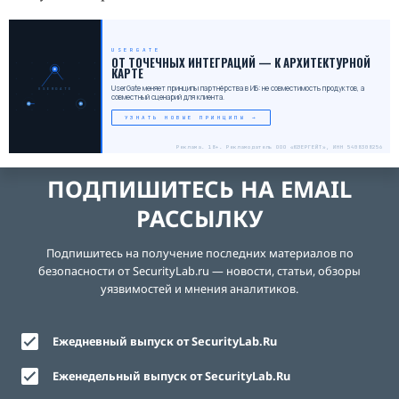
USERGATE
ОТ ТОЧЕЧНЫХ ИНТЕГРАЦИЙ — К АРХИТЕКТУРНОЙ
КАРТЕ
UserGate меняет принципы партнёрства в ИБ: не совместимость продуктов, а
USERGATE
совместный сценарий для клиента.
УЗНАТЬ НОВЫЕ ПРИНЦИПЫ →
Реклама. 18+. Рекламодатель ООО «ЮЗЕРГЕЙТ», ИНН 5408308256
ПОДПИШИТЕСЬ НА EMAIL
РАССЫЛКУ
Подпишитесь на получение последних материалов по
безопасности от SecurityLab.ru — новости, статьи, обзоры
уязвимостей и мнения аналитиков.
Ежедневный выпуск от SecurityLab.Ru
Еженедельный выпуск от SecurityLab.Ru