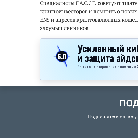
Специалисты F.A.C.C.T. советуют тщат
криптоинвесторов и помнить о новых
ENS и адресов криптовалютных кошел
злоумышленников.
Усиленный ки
и защита айд
6.0
Защита на опережение с помощью Xel
ПОД
Подпишитесь на получе