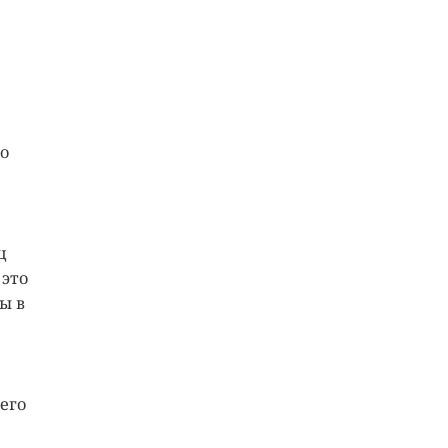
о
ц
 это
ы в
его