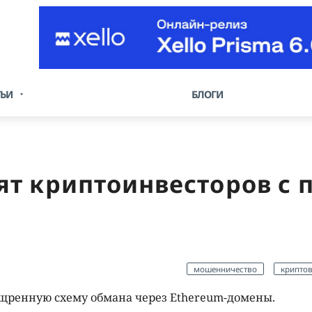
ТЬИ
БЛОГИ
т криптоинвесторов с 
мошенничество
крипто
зощренную схему обмана через Ethereum-домены.