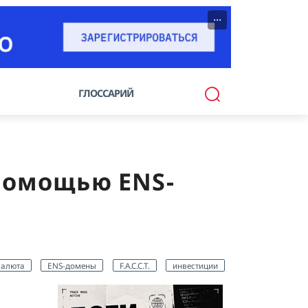
···
ГЛОССАРИЙ
помощью ENS-
валюта
ENS-домены
F.A.C.C.T.
инвестиции