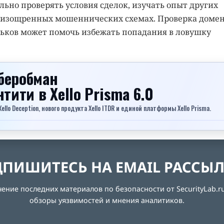
ельно проверять условия сделок, изучать опыт других
 изощренных мошеннических схемах. Проверка доме
ьков может помочь избежать попадания в ловушку
беробман
ентити
в Xello Prisma 6.0
lo Deception, нового продукта Xello ITDR и единой платформы Xello Prisma.
ПИШИТЕСЬ НА EMAIL РАССЫ
ние последних материалов по безопасности от SecurityLab.ru
обзоры уязвимостей и мнения аналитиков.