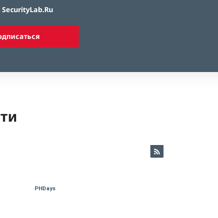
SecurityLab.Ru
одписаться
ети
PHDays