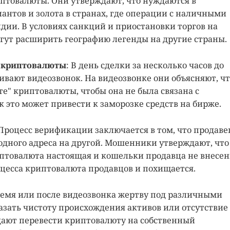
птовалюты. Они утверждают, что нуждаются в
нтов и золота в странах, где операции с наличными
дии. В условиях санкций и приостановки торгов на
ут расширить географию легенды на другие страны.
ы криптовалюты
: В день сделки за несколько часов до
ают видеозвонок. На видеозвонке они объясняют, чт
те" криптовалюты, чтобы она не была связана с
 это может привести к заморозке средств на бирже.
 Процесс верификации заключается в том, что продаве
 одного адреса на другой. Мошенники утверждают, что
иптовалюта настоящая и кошельки продавца не внесен
оцесса криптовалюта продавцов и похищается.
время или после видеозвонка жертву под различными
зать чистоту происхождения активов или отсутствие 
дают перевести криптовалюту на собственный