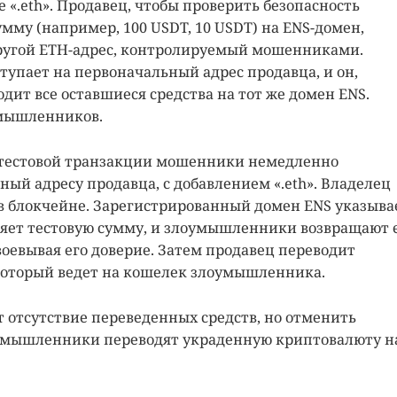
 «.eth». Продавец, чтобы проверить безопасность
мму (например, 100 USDT, 10 USDT) на ENS-домен,
другой ETH-адрес, контролируемый мошенниками.
тупает на первоначальный адрес продавца, и он,
дит все оставшиеся средства на тот же домен ENS.
умышленников.
й тестовой транзакции мошенники немедленно
ый адресу продавца, с добавлением «.eth». Владелец
 в блокчейне. Зарегистрированный домен ENS указыва
вляет тестовую сумму, и злоумышленники возвращают 
воевывая его доверие. Затем продавец переводит
который ведет на кошелек злоумышленника.
т отсутствие переведенных средств, но отменить
умышленники переводят украденную криптовалюту н