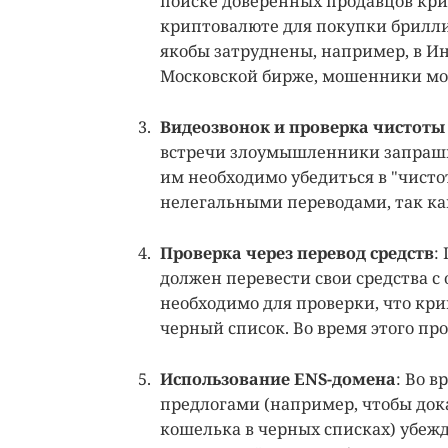
поиске доверенных продавцов кри
криптовалюте для покупки бриллиа
якобы затруднены, например, в Ин
Московской бирже, мошенники мог
Видеозвонок и проверка чистот
встречи злоумышленники запрашив
им необходимо убедиться в "чисто
нелегальными переводами, так как
Проверка через перевод средств
:
должен перевести свои средства с
необходимо для проверки, что кр
черный список. Во время этого пр
Использование ENS-домена
: Во 
предлогами (например, чтобы дока
кошелька в черных списках) убеж