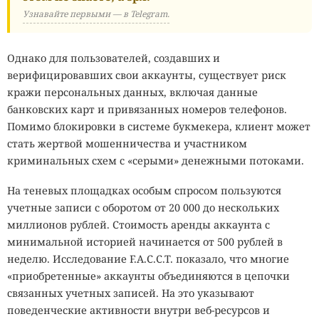
Узнавайте первыми — в Telegram.
Однако для пользователей, создавших и
верифицировавших свои аккаунты, существует риск
кражи персональных данных, включая данные
банковских карт и привязанных номеров телефонов.
Помимо блокировки в системе букмекера, клиент может
стать жертвой мошенничества и участником
криминальных схем с «серыми» денежными потоками.
На теневых площадках особым спросом пользуются
учетные записи с оборотом от 20 000 до нескольких
миллионов рублей. Стоимость аренды аккаунта с
минимальной историей начинается от 500 рублей в
неделю. Исследование F.A.C.C.T. показало, что многие
«приобретенные» аккаунты объединяются в цепочки
связанных учетных записей. На это указывают
поведенческие активности внутри веб-ресурсов и