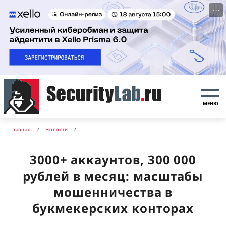
···
МЕНЮ
Главная
Новости
3000+ аккаунтов, 300 000
рублей в месяц: масштабы
мошенничества в
букмекерских конторах