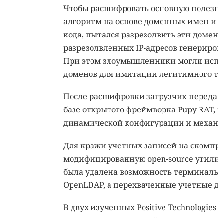
Чтобы расшифровать основную полезну
алгоритм на основе доменных имен и 
кода, пытался разрезолвить эти домен
разрезолвленных IP-адресов генериро
При этом злоумышленники могли исп
доменов для имитации легитимного т
После расшифровки загрузчик передав
базе открытого фреймворка Pupy RAT,
динамической конфигурации и механ
Для кражи учетных записей на ском
модифицированную open-source утилит
была удалена возможность терминаль
OpenLDAP, а перехваченные учетные 
В двух изученных Positive Technologi