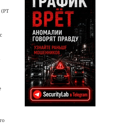
 (PT
с
8
е
го