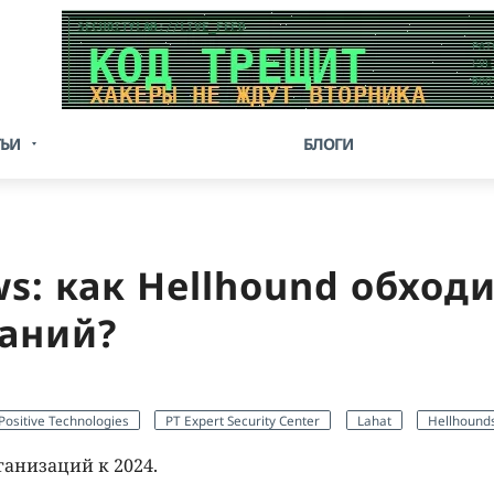
ТЬИ
БЛОГИ
ws: как Hellhound обход
аний?
Positive Technologies
PT Expert Security Center
Lahat
Hellhound
анизаций к 2024.