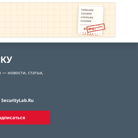
ПИЯВКИ₽₽
ОЗОН₽₽₽
КЛИЗМА₽₽
КАПЛИ₽₽
ОПЛАЧЕНО
ИТОГО:
ТРЕВОГА
ЛКУ
 — новости, статьи,
SecurityLab.Ru
одписаться