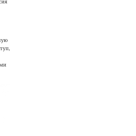
сия
ную
туп,
ами