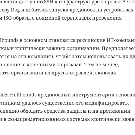
вший доступ по SSH к инфраструктуре жертвы. А чт
oy Dog и добиться запуска вредоноса на устройствах
 ISO-образы с подменой сервиса для проведения
lhounds в основном становятся российские ИТ-компан
иками критически важных организаций. Предполагает
ся на эти компании, чтобы затем использовать их д
тношения с конечными жертвами. Тем не менее,
ать организации из других отраслей, включая
ийся Hellhounds вредоносный инструментарий основан
нникам удалось существенно его модифицировать.
успешно обходить средства защиты и на протяжении
ми в скомпрометированных системах критически важ