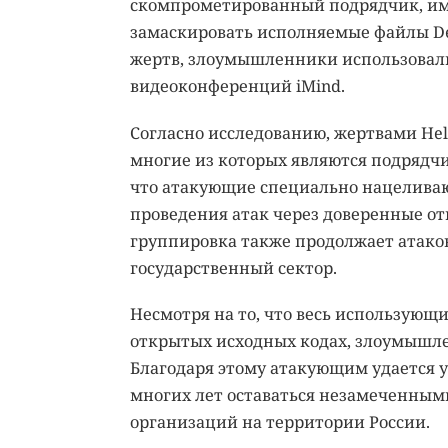
скомпрометированный подрядчик, име
замаскировать исполняемые файлы Dec
жертв, злоумышленники использовали
видеоконференций iMind.
Согласно исследованию, жертвами Hel
многие из которых являются подрядч
что атакующие специально нацеливают
проведения атак через доверенные о
группировка также продолжает атаков
государственный сектор.
Несмотря на то, что весь использующ
открытых исходных кодах, злоумышле
Благодаря этому атакующим удается 
многих лет оставаться незамеченны
организаций на территории России.