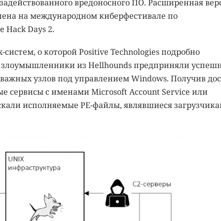
задействованного вредоносного ПО. Расширенная вер
лена на международном киберфестивале по
 Hack Days 2.
истем, о которой Positive Technologies подробно
, злоумышленники из Hellhounds предприняли успеш
ажных узлов под управлением Windows. Получив дос
 сервисы с именами Microsoft Account Service или
пускали исполняемые PE-файлы, являвшиеся загрузчик