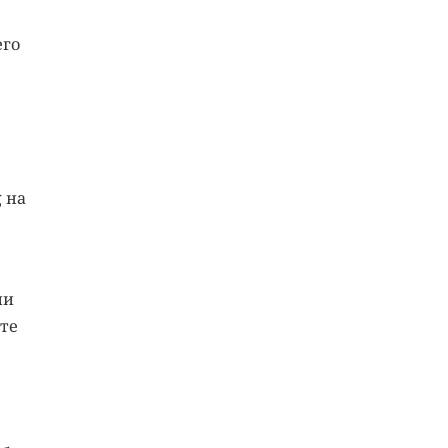
его
 на
ли
те