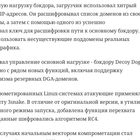
ю нагрузку бэкдора, загрузчик использовал хитрый
IP-адресов. Он расшифровывал список доменов из сво
ы, а затем с помощью одного из успешно
вал ключ для расшифровки пути к основному бэкдору.
ользовать несуществующие поддомены реальных
рафика.
ал управление основной нагрузке - бэкдору Decoy Dog
 но с рядом новых функций, включая поддержку
изма резервных DGA-доменов.
прометированных Linux-системах атакующие применя
у 3snake. В отличие от оригинальной версии, в утили
ного режима запуска, добавлена функция перехвата
данные шифровались алгоритмом RC4.
es случаях начальным вектором компрометации стал