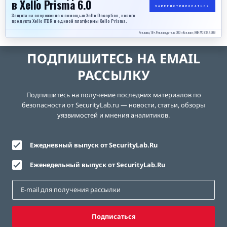
в Xello Prisma 6.0
ЗАРЕГИСТРИРОВАТЬСЯ
Защита на опережение с помощью Xello Deception, нового
продукта Xello ITDR и единой платформы Xello Prisma.
Реклама, 18+. Рекламодатель ООО «Кселло», ИНН 7708344509
ПОДПИШИТЕСЬ НА EMAIL
РАССЫЛКУ
Подпишитесь на получение последних материалов по
безопасности от SecurityLab.ru — новости, статьи, обзоры
уязвимостей и мнения аналитиков.
Ежедневный выпуск от SecurityLab.Ru
Еженедельный выпуск от SecurityLab.Ru
Подписаться