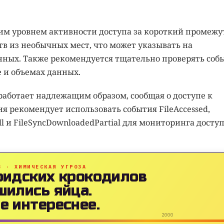
ким уровнем активности доступа за короткий промежу
в из необычных мест, что может указывать на
ных. Также рекомендуется тщательно проверять соб
 и объемах данных.
t работает надлежащим образом, сообщая о доступе к
я рекомендует использовать события FileAccessed,
l и FileSyncDownloadedPartial для мониторинга доступ
B · ХИМИЧЕСКАЯ УГРОЗА
ридских крокодилов
шились яйца.
е интереснее.
2000