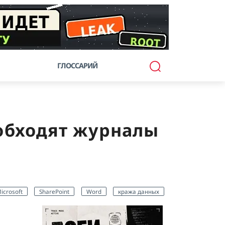
ГЛОССАРИЙ
 обходят журналы
icrosoft
SharePoint
Word
кража данных