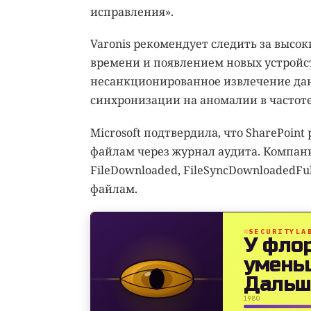
исправления».
Varonis рекомендует следить за высо
времени и появлением новых устройст
несанкционированное извлечение дан
синхронизации на аномалии в частоте
Microsoft подтвердила, что SharePoin
файлам через журнал аудита. Компани
FileDownloaded, FileSyncDownloadedFul
файлам.
SECURITYLA
У фло
умень
Дальш
1980