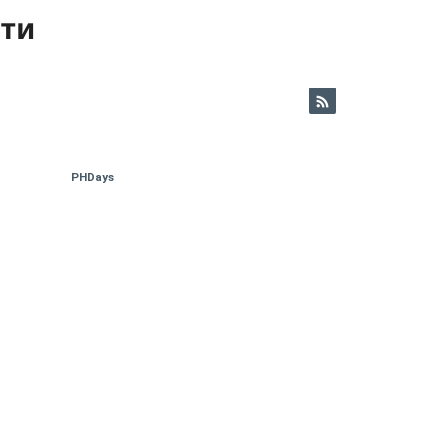
ети
PHDays