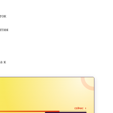
ток
ытия
а к
СЕЙЧАС ↑