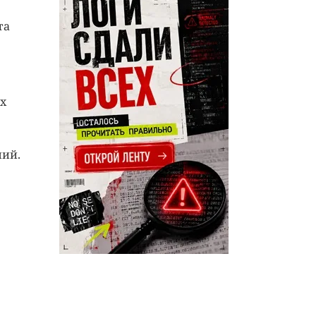
та
х
ний.