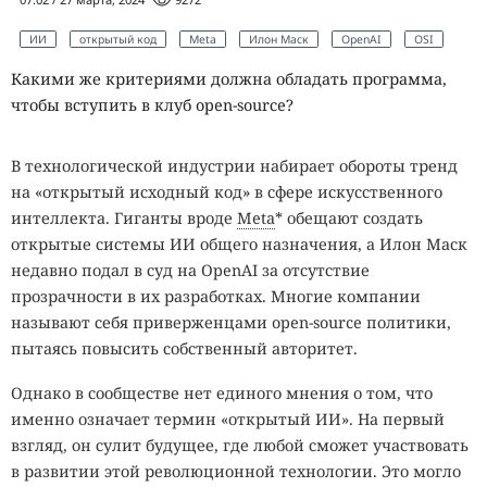
ИИ
открытый код
Meta
Илон Маск
OpenAI
OSI
Какими же критериями должна обладать программа,
чтобы вступить в клуб open-sourсe?
В технологической индустрии набирает обороты тренд
на «открытый исходный код» в сфере искусственного
интеллекта. Гиганты вроде
Meta
* обещают создать
открытые системы ИИ общего назначения, а Илон Маск
недавно подал в суд на OpenAI за отсутствие
прозрачности в их разработках. Многие компании
называют себя приверженцами open-source политики,
пытаясь повысить собственный авторитет.
Однако в сообществе нет единого мнения о том, что
именно означает термин «открытый ИИ». На первый
взгляд, он сулит будущее, где любой сможет участвовать
в развитии этой революционной технологии. Это могло