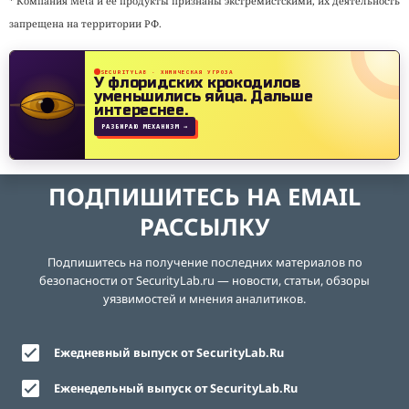
* Компания Meta и её продукты признаны экстремистскими, их деятельность
запрещена на территории РФ.
SECURITYLAB · ХИМИЧЕСКАЯ УГРОЗА
У флоридских крокодилов
уменьшились яйца.
Дальше
интереснее.
РАЗБИРАЮ МЕХАНИЗМ →
ПОДПИШИТЕСЬ НА EMAIL
РАССЫЛКУ
Подпишитесь на получение последних материалов по
безопасности от SecurityLab.ru — новости, статьи, обзоры
уязвимостей и мнения аналитиков.
Ежедневный выпуск от SecurityLab.Ru
Еженедельный выпуск от SecurityLab.Ru