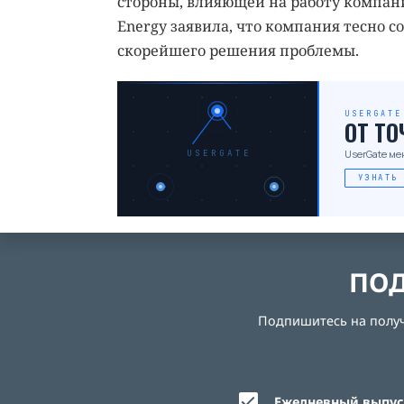
стороны, влияющей на работу компани
Energy заявила, что компания тесно 
скорейшего решения проблемы.
USERGATE
ОТ Т
UserGate ме
USERGATE
УЗНАТЬ
ПОД
Подпишитесь на получе
Ежедневный выпуск