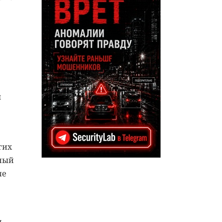
м
гих
ьный
ле