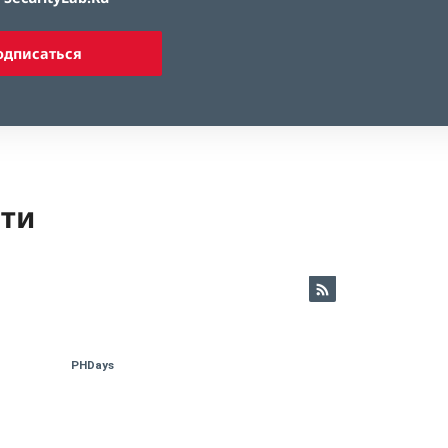
одписаться
ети
PHDays