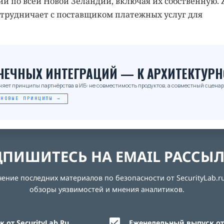
й по всей Новой Зеландии, включая их собственную. 
сотрудничает с поставщиком платежных услуг для
_
ОЧЕЧНЫХ ИНТЕГРАЦИЙ — К АРХИТЕКТУРН
няет принципы партнёрства в ИБ: не совместимость продуктов, а совместный сценар
 НОВЫЕ ПРИНЦИПЫ →
ПИШИТЕСЬ НА EMAIL РАССЫ
ние последних материалов по безопасности от SecurityLab.ru
обзоры уязвимостей и мнения аналитиков.
 от SecurityLab.Ru
Еженедельный выпуск от 