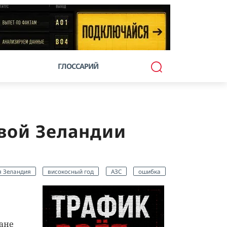
ГЛОССАРИЙ
вой Зеландии
 Зеландия
високосный год
АЗС
ошибка
ране