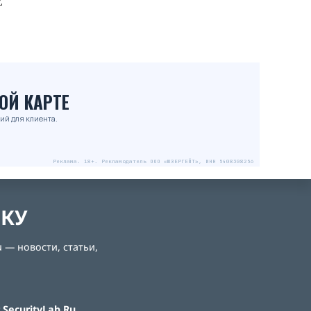
Z
ОЙ КАРТЕ
ий для клиента.
Реклама. 18+. Рекламодатель ООО «ЮЗЕРГЕЙТ», ИНН 5408308256
ЛКУ
 — новости, статьи,
SecurityLab.Ru