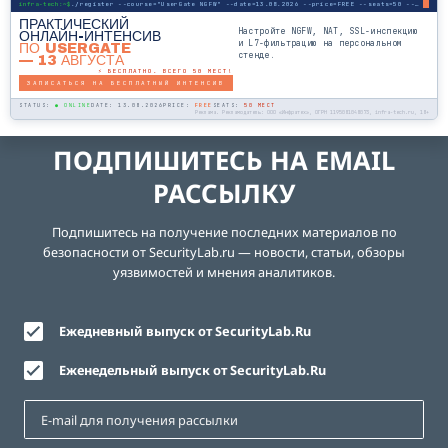
infra-tech:~$
./register --course="UserGate NGFW" --date=13.08.2026 --price=FREE --seats=50 --mode=online
ПРАКТИЧЕСКИЙ
Настройте NGFW, NAT, SSL-инспекцию
ОНЛАЙН-ИНТЕНСИВ
и L7-фильтрацию на персональном
ПО USERGATE
стенде.
— 13 АВГУСТА
⚡ БЕСПЛАТНО. ВСЕГО 50 МЕСТ!
ЗАПИСАТЬСЯ НА БЕСПЛАТНЫЙ ИНТЕНСИВ
STATUS:
● ONLINE
DATE: 13.08.2026
PRICE:
FREE
SEATS:
50 МЕСТ
Реклама. Рекламодатель: ООО «Инфратех», ОГРН 1195081048073, infra-tech.ru, 18+
ПОДПИШИТЕСЬ НА EMAIL
РАССЫЛКУ
Подпишитесь на получение последних материалов по
безопасности от SecurityLab.ru — новости, статьи, обзоры
уязвимостей и мнения аналитиков.
Ежедневный выпуск от SecurityLab.Ru
Еженедельный выпуск от SecurityLab.Ru