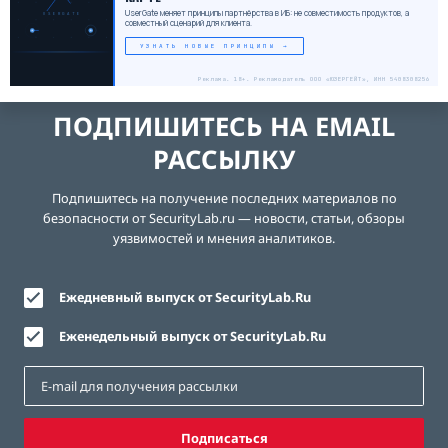
UserGate меняет принципы партнёрства в ИБ: не совместимость продуктов, а
USERGATE
совместный сценарий для клиента.
УЗНАТЬ НОВЫЕ ПРИНЦИПЫ →
Реклама. 18+. Рекламодатель ООО «ЮЗЕРГЕЙТ», ИНН 5408308256
ПОДПИШИТЕСЬ НА EMAIL
РАССЫЛКУ
Подпишитесь на получение последних материалов по
безопасности от SecurityLab.ru — новости, статьи, обзоры
уязвимостей и мнения аналитиков.
Ежедневный выпуск от SecurityLab.Ru
Еженедельный выпуск от SecurityLab.Ru
Подписаться