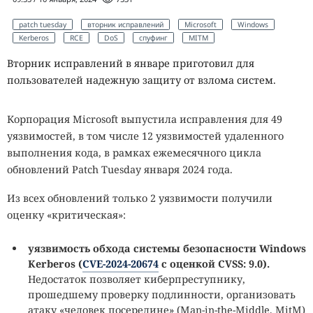
patch tuesday
вторник исправлений
Microsoft
Windows
Kerberos
RCE
DoS
спуфинг
MITM
Вторник исправлений в январе приготовил для
пользователей надежную защиту от взлома систем.
Корпорация Microsoft выпустила исправления для 49
уязвимостей, в том числе 12 уязвимостей удаленного
выполнения кода, в рамках ежемесячного цикла
обновлений Patch Tuesday января 2024 года.
Из всех обновлений только 2 уязвимости получили
оценку «критическая»:
уязвимость обхода системы безопасности
Windows
Kerberos (
CVE-2024-20674
с оценкой
CVSS: 9.0).
Недостаток позволяет киберпреступнику,
прошедшему проверку подлинности, организовать
атаку «человек посередине» (Man-in-the-Middle, MitM)