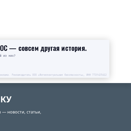
SOC — совсем другая история.
й из них?
еклама. Рекламодатель ООО «Интеллектуальная безопасность», ИНН 7719435412
ЛКУ
 — новости, статьи,