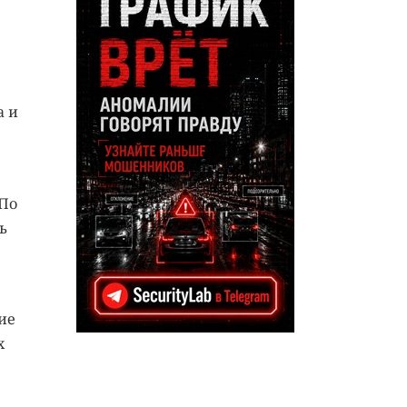
а и
По
ь
.
ие
х