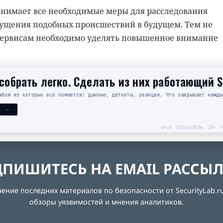
инимает все необходимые меры для расследования
ущения подобных происшествий в будущем. Тем не
 сервисам необходимо уделять повышенное внимание
обрать легко. Сделать из них работающий 
юбом из которых всё ломается: данные, детекты, реакция. Что закрывает кажды
Я →
erid: 2SDnjecN7Gw. 18+. Р
ПИШИТЕСЬ НА EMAIL РАССЫ
ние последних материалов по безопасности от SecurityLab.ru
обзоры уязвимостей и мнения аналитиков.