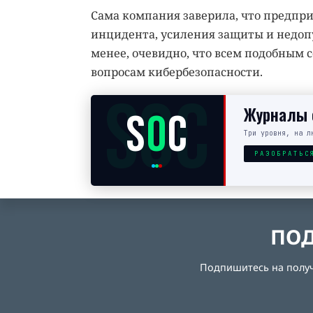
Сама компания заверила, что предпр
инцидента, усиления защиты и недоп
менее, очевидно, что всем подобным
вопросам кибербезопасности.
SOC
Журналы с
S
O
C
Три уровня, на л
РАЗОБРАТЬС
ПОД
Подпишитесь на получе