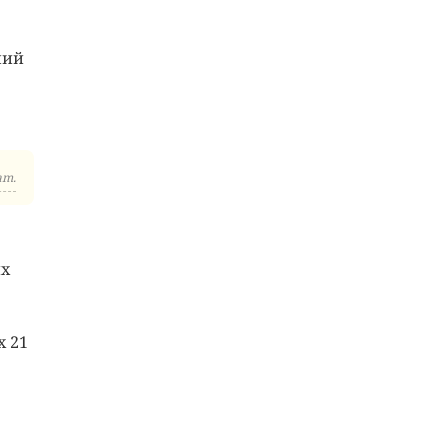
ний
am.
их
х 21