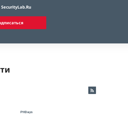
SecurityLab.Ru
одписаться
ети
PHDays