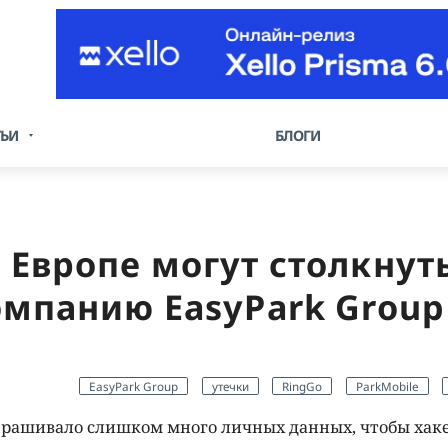
ТЬИ
БЛОГИ
 Европе могут столкнуть
омпанию EasyPark Group
EasyPark Group
утечки
RingGo
ParkMobile
прашивало слишком много личных данных, чтобы хак